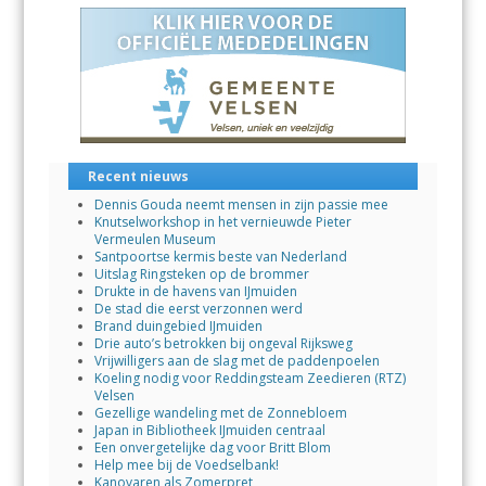
o
A
dI
o
p
n
k
p
Recent nieuws
Dennis Gouda neemt mensen in zijn passie mee
Knutselworkshop in het vernieuwde Pieter
Vermeulen Museum
Santpoortse kermis beste van Nederland
Uitslag Ringsteken op de brommer
Drukte in de havens van IJmuiden
De stad die eerst verzonnen werd
Brand duingebied IJmuiden
Drie auto’s betrokken bij ongeval Rijksweg
Vrijwilligers aan de slag met de paddenpoelen
Koeling nodig voor Reddingsteam Zeedieren (RTZ)
Velsen
Gezellige wandeling met de Zonnebloem
Japan in Bibliotheek IJmuiden centraal
Een onvergetelijke dag voor Britt Blom
Help mee bij de Voedselbank!
Kanovaren als Zomerpret