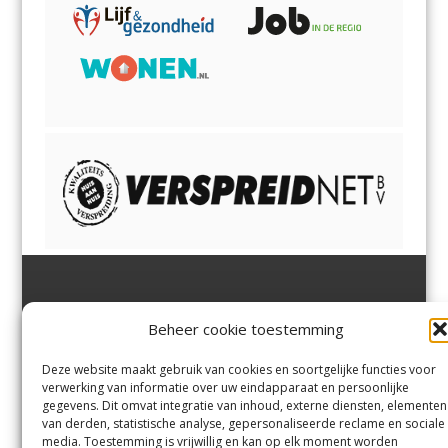
Jutter | Hofgeest
IJmuiden,
en
Velsen-Noord
Beheer cookie toestemming
Margadantstraat 34
Velserbroek
,
Velsen-Zuid,
1976 DN IJmuiden
Santpoort-Noord
,
Santpoort-
0255-533900
Zuid
,
Driehuis
en
Deze website maakt gebruik van cookies en soortgelijke functies voor
info@jutter.nl
of
info@hofgee
Spaarnwoude
.
verwerking van informatie over uw eindapparaat en persoonlijke
st.nl
gegevens. Dit omvat integratie van inhoud, externe diensten, elementen
van derden, statistische analyse, gepersonaliseerde reclame en sociale
media. Toestemming is vrijwillig en kan op elk moment worden