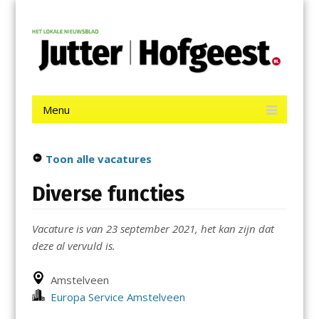
Menu
Skip
Jutter | Hofgeest
to
content
Het laatste nieuws uit IJmuiden, Velsen, Velserbroek, Santpoort,
Driehuis en Spaarnwoude.
Menu
Skip
to
content
Toon alle vacatures
Diverse functies
Vacature is van 23 september 2021, het kan zijn dat
deze al vervuld is.
Amstelveen
Europa Service Amstelveen