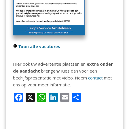
Toon alle vacatures
Hier ook uw advertentie plaatsen en
extra onder
de aandacht
brengen? Kies dan voor een
bedrijfspresentatie met video. Neem
contact
met
ons op voor meer informatie.
F
X
W
Li
E
D
ac
h
n
m
el
e
at
k
ai
e
b
s
e
l
n