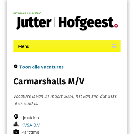
Menu
Skip
Jutter | Hofgeest
to
content
Het laatste nieuws uit IJmuiden, Velsen, Velserbroek, Santpoort,
Driehuis en Spaarnwoude.
Menu
Skip
to
content
Toon alle vacatures
Carmarshalls M/V
Vacature is van 21 maart 2024, het kan zijn dat deze
al vervuld is.
IJmuiden
KVSA B.V
Parttime