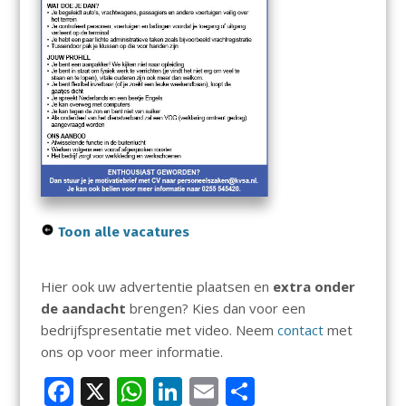
Toon alle vacatures
Hier ook uw advertentie plaatsen en
extra onder
de aandacht
brengen? Kies dan voor een
bedrijfspresentatie met video. Neem
contact
met
ons op voor meer informatie.
F
X
W
Li
E
D