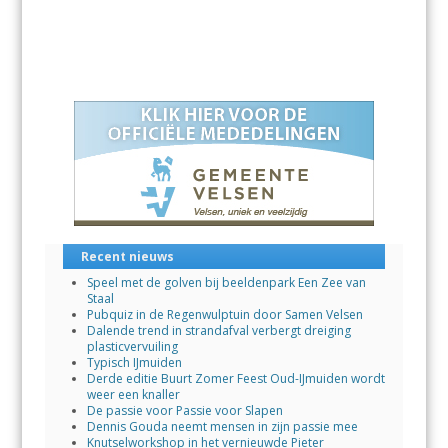
ac
h
n
m
el
e
at
k
ai
e
b
s
e
l
n
o
A
dI
o
p
n
k
p
Recent nieuws
Speel met de golven bij beeldenpark Een Zee van
Staal
Pubquiz in de Regenwulptuin door Samen Velsen
Dalende trend in strandafval verbergt dreiging
plasticvervuiling
Typisch IJmuiden
Derde editie Buurt Zomer Feest Oud-IJmuiden wordt
weer een knaller
De passie voor Passie voor Slapen
Dennis Gouda neemt mensen in zijn passie mee
Knutselworkshop in het vernieuwde Pieter