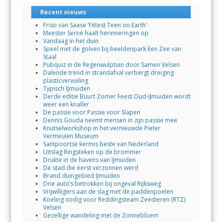
Recent nieuws
Friso van Saase ‘Fittest Teen on Earth’
Meester Serné haalt herinneringen op
Vandaag in het duin
Speel met de golven bij beeldenpark Een Zee van
Staal
Pubquiz in de Regenwulptuin door Samen Velsen
Dalende trend in strandafval verbergt dreiging
plasticvervuiling
Typisch IJmuiden
Derde editie Buurt Zomer Feest Oud-IJmuiden wordt
weer een knaller
De passie voor Passie voor Slapen
Dennis Gouda neemt mensen in zijn passie mee
Knutselworkshop in het vernieuwde Pieter
Vermeulen Museum
Santpoortse kermis beste van Nederland
Uitslag Ringsteken op de brommer
Drukte in de havens van IJmuiden
De stad die eerst verzonnen werd
Brand duingebied IJmuiden
Drie auto’s betrokken bij ongeval Rijksweg
Vrijwilligers aan de slag met de paddenpoelen
Koeling nodig voor Reddingsteam Zeedieren (RTZ)
Velsen
Gezellige wandeling met de Zonnebloem