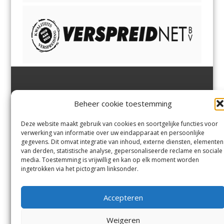
Jutter | Hofgeest
IJmuiden,
en
Velsen-Noord
Beheer cookie toestemming
Margadantstraat 34
Velserbroek
,
Velsen-Zuid,
1976 DN IJmuiden
Santpoort-Noord
,
Santpoort-
0255-533900
Zuid
,
Driehuis
en
Deze website maakt gebruik van cookies en soortgelijke functies voor
info@jutter.nl
of
info@hofgee
Spaarnwoude
.
verwerking van informatie over uw eindapparaat en persoonlijke
st.nl
gegevens. Dit omvat integratie van inhoud, externe diensten, elementen
van derden, statistische analyse, gepersonaliseerde reclame en sociale
media. Toestemming is vrijwillig en kan op elk moment worden
Contact
ingetrokken via het pictogram linksonder.
Andere uitgaven
Bezorgklacht
Ophaalpunten
Accepteren
Vacatures
Voorwaarden
Privacyverklaring
Weigeren