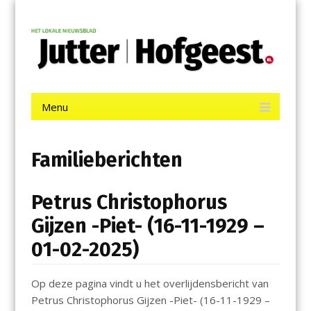
Menu
Skip
Jutter | Hofgeest
to
content
Het laatste nieuws uit IJmuiden, Velsen, Velserbroek, Santpoort,
Driehuis en Spaarnwoude.
Menu
Skip
to
content
Familieberichten
Petrus Christophorus
Gijzen -Piet- (16-11-1929 –
01-02-2025)
Op deze pagina vindt u het overlijdensbericht van
Petrus Christophorus Gijzen -Piet- (16-11-1929 –