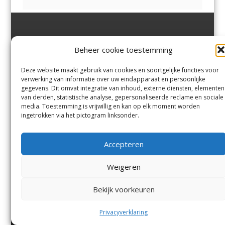
Jutter | Hofgeest
IJmuiden,
en
Velsen-Noord
Beheer cookie toestemming
Margadantstraat 34
Velserbroek
,
Velsen-Zuid,
1976 DN IJmuiden
Santpoort-Noord
,
Santpoort-
0255-533900
Zuid
,
Driehuis
en
Deze website maakt gebruik van cookies en soortgelijke functies voor
info@jutter.nl
of
info@hofgee
Spaarnwoude
.
verwerking van informatie over uw eindapparaat en persoonlijke
st.nl
gegevens. Dit omvat integratie van inhoud, externe diensten, elementen
van derden, statistische analyse, gepersonaliseerde reclame en sociale
media. Toestemming is vrijwillig en kan op elk moment worden
Contact
ingetrokken via het pictogram linksonder.
Andere uitgaven
Bezorgklacht
Ophaalpunten
Accepteren
Vacatures
Voorwaarden
Privacyverklaring
Weigeren
Bekijk voorkeuren
© Kennemerland Pers B.V.
Menu
Privacyverklaring