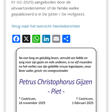
01-02-2025) aangeboden door de
uitvaartondernemer of de familie welke
gepubliceerd is in De Jutter / De Hofgeest.
Terug naar het overzicht Familieberichten
F
X
W
Li
E
D
ac
h
n
m
el
e
at
k
ai
e
b
s
e
l
n
o
A
dI
o
p
n
k
p