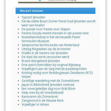
Recent nieuws
Typisch IJmuiden
Derde editie Buurt Zomer Feest Oud-IJmuiden wordt
weer een knaller
De passie voor Passie voor Slapen
Dennis Gouda neemt mensen in zijn passie mee
Knutselworkshop in het vernieuwde Pieter
Vermeulen Museum
Santpoortse kermis beste van Nederland
Uitslag Ringsteken op de brommer
Drukte in de havens van IJmuiden
De stad die eerst verzonnen werd
Brand duingebied IJmuiden
Drie auto’s betrokken bij ongeval Rijksweg
Vrijwilligers aan de slag met de paddenpoelen
Koeling nodig voor Reddingsteam Zeedieren (RTZ)
Velsen
Gezellige wandeling met de Zonnebloem
Japan in Bibliotheek IJmuiden centraal
Een onvergetelijke dag voor Britt Blom
Help mee bij de Voedselbank!
Kanovaren als Zomerpret
Zangavond in de Nieuwe Kerk
Vrijwilliger in Velsen