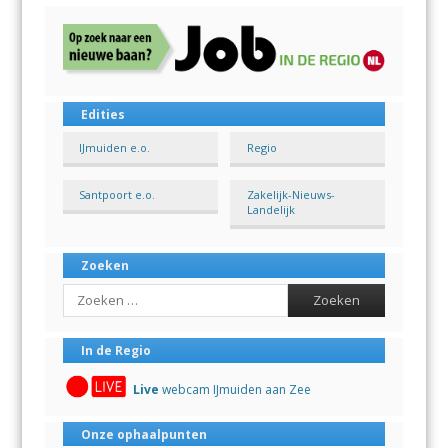
Edities
IJmuiden e.o.
Regio
Santpoort e.o.
Zakelijk-Nieuws-
Landelijk
Zoeken
Search
In de Regio
Live
webcam IJmuiden aan Zee
Onze ophaalpunten