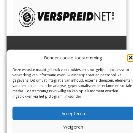
Jutter | Hofgeest
IJmuiden,
en
Velsen-Noord
Beheer cookie toestemming
Margadantstraat 34
Velserbroek
,
Velsen-Zuid,
1976 DN IJmuiden
Santpoort-Noord
,
Santpoort-
0255-533900
Zuid
,
Driehuis
en
Deze website maakt gebruik van cookies en soortgelijke functies voor
info@jutter.nl
of
info@hofgee
Spaarnwoude
.
verwerking van informatie over uw eindapparaat en persoonlijke
st.nl
gegevens. Dit omvat integratie van inhoud, externe diensten, elementen
van derden, statistische analyse, gepersonaliseerde reclame en sociale
media. Toestemming is vrijwillig en kan op elk moment worden
Contact
ingetrokken via het pictogram linksonder.
Andere uitgaven
Bezorgklacht
Ophaalpunten
Accepteren
Vacatures
Voorwaarden
Privacyverklaring
Weigeren