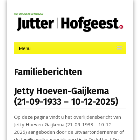
Menu
Skip
Jutter | Hofgeest
to
content
Het laatste nieuws uit IJmuiden, Velsen, Velserbroek, Santpoort,
Driehuis en Spaarnwoude.
Menu
Skip
to
content
Familieberichten
Jetty Hoeven-Gaijkema
(21-09-1933 – 10-12-2025)
Op deze pagina vindt u het overlijdensbericht van
Jetty Hoeven-Gaijkema (21-09-1933 – 10-12-
2025) aangeboden door de uitvaartondernemer of
de familie welke gepubliceerd is in De Jutter / De