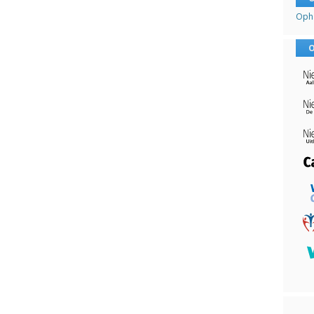
Opha
O