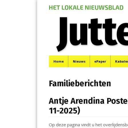
Jutter | Hofgeest
Menu
Het laatste nieuws uit IJmuiden, Velsen, Velserbr
Skip
Home
Nieuws
ePaper
Kabale
to
content
Familieberichten
Antje Arendina Poste
11-2025)
Op deze pagina vindt u het overlijdens