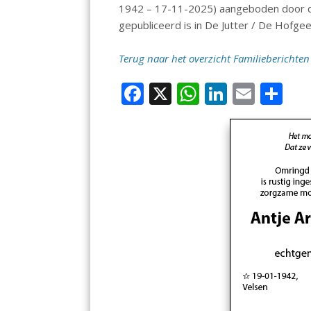
1942 – 17-11-2025) aangeboden door de
gepubliceerd is in De Jutter / De Hofgee
Terug naar het overzicht Familieberichten
F
X
W
Li
E
D
ac
h
n
m
el
e
at
k
ai
e
b
s
e
l
n
o
A
dI
o
p
n
k
p