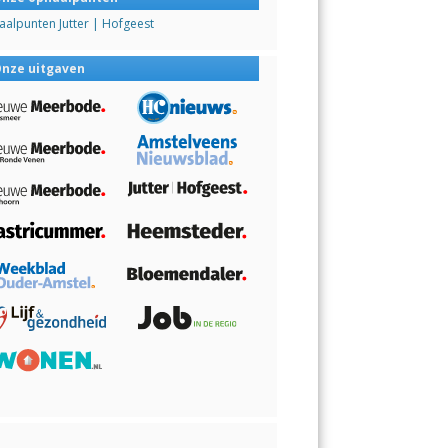
alpunten Jutter | Hofgeest
nze uitgaven