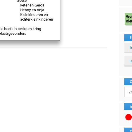
E
I
S
Sear
I
O