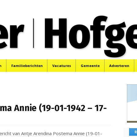
oek, Santpoort, Driehuis en Spaarnwoude.
n
Familieberichten
Vacatures
Gemeente
Adverteren
ma Annie (19-01-1942 – 17-
R
bericht van Antje Arendina Postema Annie (19-01-