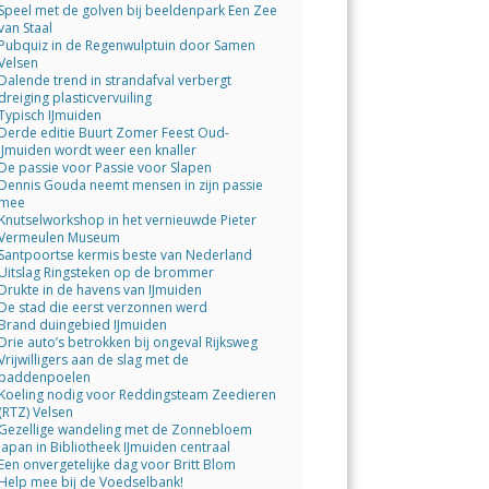
Speel met de golven bij beeldenpark Een Zee
van Staal
Pubquiz in de Regenwulptuin door Samen
Velsen
Dalende trend in strandafval verbergt
dreiging plasticvervuiling
Typisch IJmuiden
Derde editie Buurt Zomer Feest Oud-
IJmuiden wordt weer een knaller
De passie voor Passie voor Slapen
Dennis Gouda neemt mensen in zijn passie
mee
Knutselworkshop in het vernieuwde Pieter
Vermeulen Museum
Santpoortse kermis beste van Nederland
Uitslag Ringsteken op de brommer
Drukte in de havens van IJmuiden
De stad die eerst verzonnen werd
Brand duingebied IJmuiden
Drie auto’s betrokken bij ongeval Rijksweg
Vrijwilligers aan de slag met de
paddenpoelen
Koeling nodig voor Reddingsteam Zeedieren
(RTZ) Velsen
Gezellige wandeling met de Zonnebloem
Japan in Bibliotheek IJmuiden centraal
Een onvergetelijke dag voor Britt Blom
Help mee bij de Voedselbank!