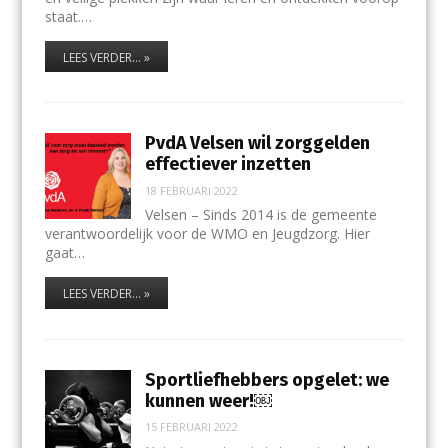
staat.…
LEES VERDER... »
PvdA Velsen wil zorggelden
effectiever inzetten
18 FEBRUARI 2022
Velsen – Sinds 2014 is de gemeente
verantwoordelijk voor de WMO en Jeugdzorg. Hier
gaat…
LEES VERDER... »
Sportliefhebbers opgelet: we
kunnen weer!￼
15 FEBRUARI 2022