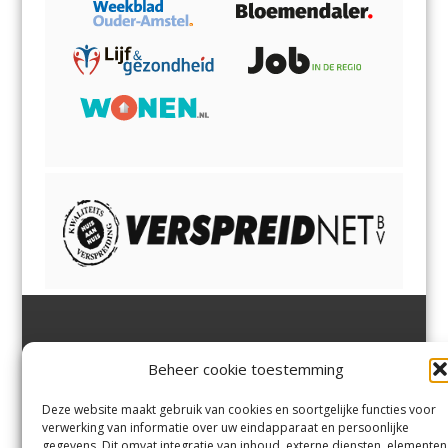
Jutter | Hofgeest
IJmuiden,
en
Velsen-Noord
Beheer cookie toestemming
Margadantstraat 34
Velserbroek
,
Velsen-Zuid,
1976 DN IJmuiden
Santpoort-Noord
,
Santpoort-
0255-533900
Zuid
,
Driehuis
en
Deze website maakt gebruik van cookies en soortgelijke functies voor
info@jutter.nl
of
info@hofgee
Spaarnwoude
.
verwerking van informatie over uw eindapparaat en persoonlijke
st.nl
gegevens. Dit omvat integratie van inhoud, externe diensten, elementen