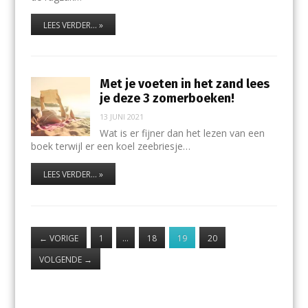
LEES VERDER... »
Met je voeten in het zand lees
je deze 3 zomerboeken!
13 JUNI 2021
Wat is er fijner dan het lezen van een
boek terwijl er een koel zeebriesje…
LEES VERDER... »
←
VORIGE
1
…
18
19
20
VOLGENDE
→