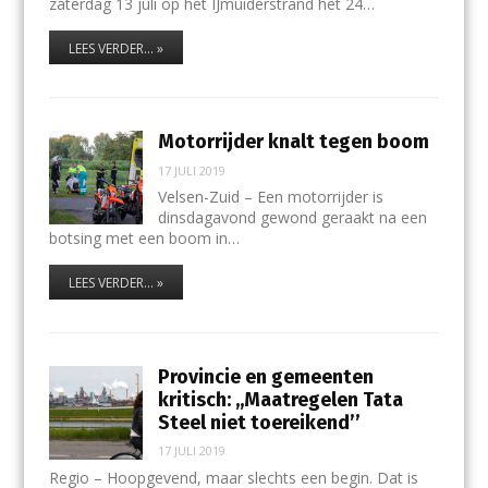
zaterdag 13 juli op het IJmuiderstrand het 24…
LEES VERDER... »
Motorrijder knalt tegen boom
17 JULI 2019
Velsen-Zuid – Een motorrijder is
dinsdagavond gewond geraakt na een
botsing met een boom in…
LEES VERDER... »
Provincie en gemeenten
kritisch: ,,Maatregelen Tata
Steel niet toereikend’’
17 JULI 2019
Regio – Hoopgevend, maar slechts een begin. Dat is