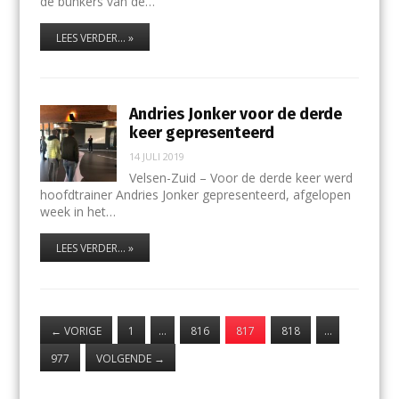
de bunkers van de…
LEES VERDER... »
Andries Jonker voor de derde
keer gepresenteerd
14 JULI 2019
Velsen-Zuid – Voor de derde keer werd
hoofdtrainer Andries Jonker gepresenteerd, afgelopen
week in het…
LEES VERDER... »
←
VORIGE
1
…
816
817
818
…
977
VOLGENDE
→