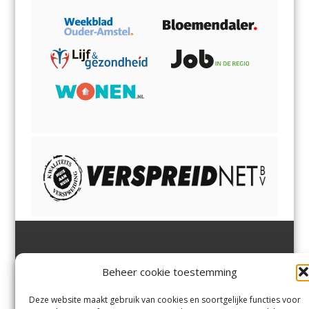
Jutter | Hofgeest
IJmuiden,
en
Velsen-Noord
Beheer cookie toestemming
Margadantstraat 34
Velserbroek
,
Velsen-Zuid,
1976 DN IJmuiden
Santpoort-Noord
,
Santpoort-
0255-533900
Zuid
,
Driehuis
en
Deze website maakt gebruik van cookies en soortgelijke functies voor