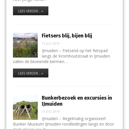
LEES VERDER... »
Fietsers blij, bijen blij
15 JULI 2019
IJmuiden – Fietsend op het fietspad
langs de Kromhoutstraat in IJmuiden
vallen de bloeiende bermen…
LEES VERDER... »
Bunkerbezoek en excursies in
IJmuiden
15 JULI 2019
IJmuiden – Regelmatig organiseert
Bunker Museum IJmuiden rondleidingen langs en door