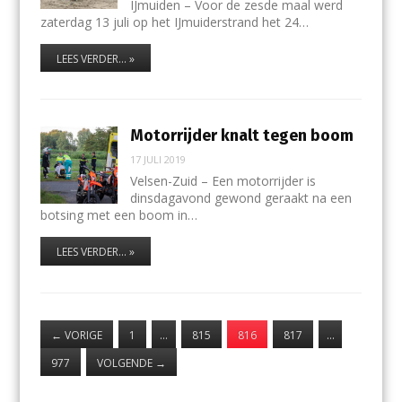
IJmuiden – Voor de zesde maal werd
zaterdag 13 juli op het IJmuiderstrand het 24…
LEES VERDER... »
Motorrijder knalt tegen boom
17 JULI 2019
Velsen-Zuid – Een motorrijder is
dinsdagavond gewond geraakt na een
botsing met een boom in…
LEES VERDER... »
←
VORIGE
1
…
815
816
817
…
977
VOLGENDE
→