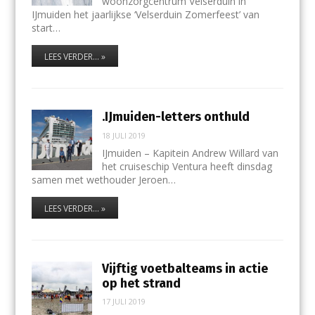
woonzorgcentrum Velserduin in
IJmuiden het jaarlijkse ‘Velserduin Zomerfeest’ van
start…
LEES VERDER... »
.IJmuiden-letters onthuld
18 JULI 2019
IJmuiden – Kapitein Andrew Willard van
het cruiseschip Ventura heeft dinsdag
samen met wethouder Jeroen…
LEES VERDER... »
Vijftig voetbalteams in actie
op het strand
17 JULI 2019