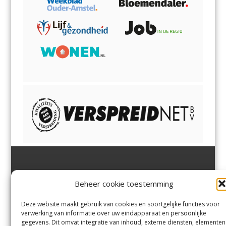
Jutter | Hofgeest
IJmuiden,
en
Velsen-Noord
Beheer cookie toestemming
Margadantstraat 34
Velserbroek
,
Velsen-Zuid,
1976 DN IJmuiden
Santpoort-Noord
,
Santpoort-
0255-533900
Zuid
,
Driehuis
en
Deze website maakt gebruik van cookies en soortgelijke functies voor
info@jutter.nl
of
info@hofgee
Spaarnwoude
.
verwerking van informatie over uw eindapparaat en persoonlijke
st.nl
gegevens. Dit omvat integratie van inhoud, externe diensten, elementen