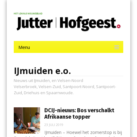
Menu
Skip
Jutter | Hofgeest
to
content
Het laatste nieuws uit IJmuiden, Velsen, Velserbroek, Santpoort,
Driehuis en Spaarnwoude.
Menu
Skip
to
content
IJmuiden e.o.
Nieuws uit IJmuiden, en Velsen-Noord
Velserbroek, Velsen-Zuid, Santpoort-Noord, Santpoort-
Zuid, Driehuis en Spaarnwoude.
DCIJ-nieuws: Bos verschalkt
Afrikaanse topper
23 JULI 2019
IJmuiden – Hoewel het zomerstop is bij