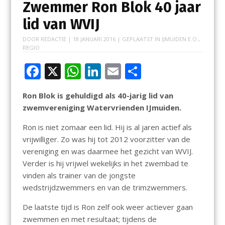
Zwemmer Ron Blok 40 jaar
lid van WVIJ
DOOR
REDACTIE
|
18 JANUARI 2016
| GEPLAATST IN
IJMUIDEN E.O.
,
REGIO
F
X
W
Li
E
D
ac
h
n
m
el
Ron Blok is gehuldigd als 40-jarig lid van
e
at
k
ai
e
zwemvereniging Watervrienden IJmuiden.
b
s
e
l
n
Ron is niet zomaar een lid. Hij is al jaren actief als
o
A
dI
vrijwilliger. Zo was hij tot 2012 voorzitter van de
o
p
n
vereniging en was daarmee het gezicht van WVIJ.
k
p
Verder is hij vrijwel wekelijks in het zwembad te
vinden als trainer van de jongste
wedstrijdzwemmers en van de trimzwemmers.
De laatste tijd is Ron zelf ook weer actiever gaan
zwemmen en met resultaat; tijdens de