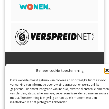
Jutter | Hofgeest
IJmuiden,
en
Velsen-Noord
Beheer cookie toestemming
Margadantstraat 34
Velserbroek
,
Velsen-Zuid,
1976 DN IJmuiden
Santpoort-Noord
,
Santpoort-
0255-533900
Zuid
,
Driehuis
en
Deze website maakt gebruik van cookies en soortgelijke functies voor
info@jutter.nl
of
info@hofgee
Spaarnwoude
.
verwerking van informatie over uw eindapparaat en persoonlijke
st.nl
gegevens. Dit omvat integratie van inhoud, externe diensten, elementen
van derden, statistische analyse, gepersonaliseerde reclame en sociale
media. Toestemming is vrijwillig en kan op elk moment worden
Contact
ingetrokken via het pictogram linksonder.
Andere uitgaven
Bezorgklacht