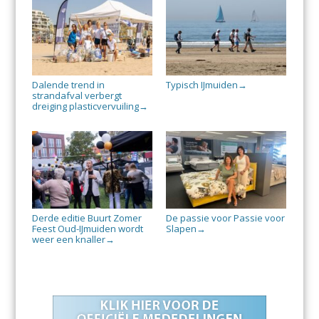
Dalende trend in
Typisch IJmuiden
→
strandafval verbergt
dreiging plasticvervuiling
→
Derde editie Buurt Zomer
De passie voor Passie voor
Feest Oud-IJmuiden wordt
Slapen
→
weer een knaller
→