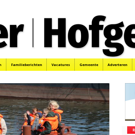
oek, Santpoort, Driehuis en Spaarnwoude.
n
Familieberichten
Vacatures
Gemeente
Adverteren
R