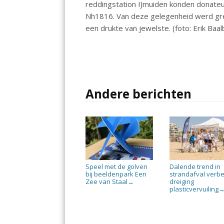
reddingstation IJmuiden konden donate
o
p
n
Nh1816. Van deze gelegenheid werd gre
k
p
een drukte van jewelste. (foto: Erik Baa
Andere berichten
Speel met de golven
Dalende trend in
bij beeldenpark Een
strandafval verbe
Zee van Staal
dreiging
→
plasticvervuiling