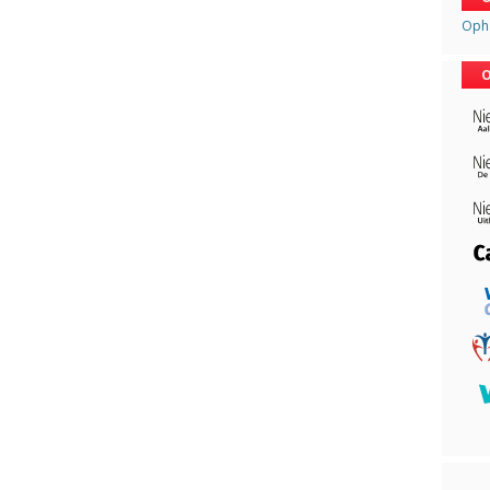
Opha
O