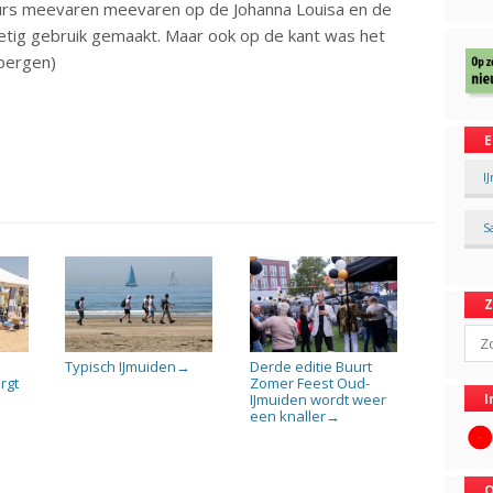
urs meevaren meevaren op de Johanna Louisa en de
tig gebruik gemaakt. Maar ook op de kant was het
lbergen)
E
I
S
Sear
Typisch IJmuiden
Derde editie Buurt
→
rgt
Zomer Feest Oud-
I
IJmuiden wordt weer
een knaller
→
→
O