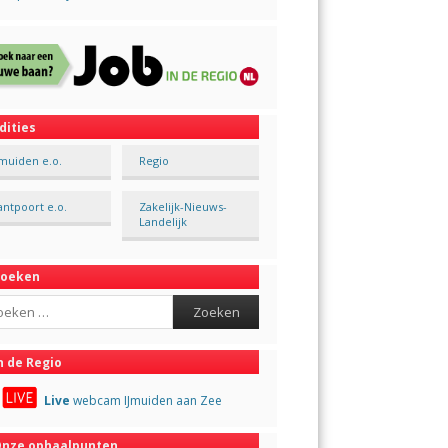
dities
Jmuiden e.o.
Regio
antpoort e.o.
Zakelijk-Nieuws-
Landelijk
Zoeken
ch
n de Regio
Live
webcam IJmuiden aan Zee
nze ophaalpunten