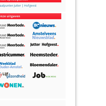
alpunten Jutter | Hofgeest
nze uitgaven