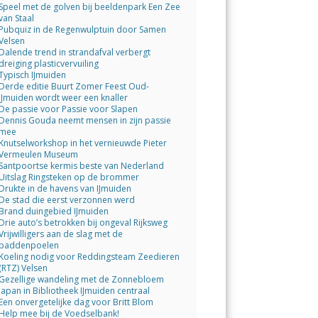
Speel met de golven bij beeldenpark Een Zee
van Staal
Pubquiz in de Regenwulptuin door Samen
Velsen
Dalende trend in strandafval verbergt
dreiging plasticvervuiling
Typisch IJmuiden
Derde editie Buurt Zomer Feest Oud-
IJmuiden wordt weer een knaller
De passie voor Passie voor Slapen
Dennis Gouda neemt mensen in zijn passie
mee
Knutselworkshop in het vernieuwde Pieter
Vermeulen Museum
Santpoortse kermis beste van Nederland
Uitslag Ringsteken op de brommer
Drukte in de havens van IJmuiden
De stad die eerst verzonnen werd
Brand duingebied IJmuiden
Drie auto’s betrokken bij ongeval Rijksweg
Vrijwilligers aan de slag met de
paddenpoelen
Koeling nodig voor Reddingsteam Zeedieren
(RTZ) Velsen
Gezellige wandeling met de Zonnebloem
Japan in Bibliotheek IJmuiden centraal
Een onvergetelijke dag voor Britt Blom
Help mee bij de Voedselbank!