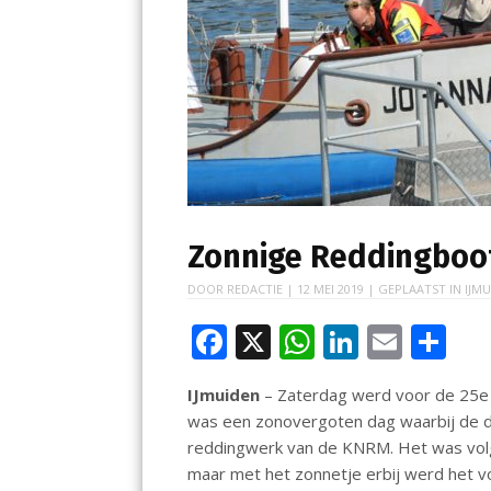
Zonnige Reddingbo
DOOR
REDACTIE
|
12 MEI 2019
| GEPLAATST IN
IJMU
F
X
W
Li
E
D
ac
h
n
m
el
IJmuiden
– Zaterdag werd voor de 25e
e
at
k
ai
e
was een zonovergoten dag waarbij de d
b
s
e
l
n
reddingwerk van de KNRM. Het was vol
o
A
dI
maar met het zonnetje erbij werd het vo