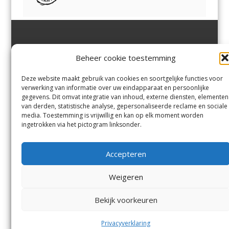
Jutter | Hofgeest
IJmuiden,
en
Velsen-Noord
Beheer cookie toestemming
Margadantstraat 34
Velserbroek
,
Velsen-Zuid,
1976 DN IJmuiden
Santpoort-Noord
,
Santpoort-
0255-533900
Zuid
,
Driehuis
en
Deze website maakt gebruik van cookies en soortgelijke functies voor
info@jutter.nl
of
info@hofgee
Spaarnwoude
.
verwerking van informatie over uw eindapparaat en persoonlijke
st.nl
gegevens. Dit omvat integratie van inhoud, externe diensten, elementen
van derden, statistische analyse, gepersonaliseerde reclame en sociale
media. Toestemming is vrijwillig en kan op elk moment worden
Contact
ingetrokken via het pictogram linksonder.
Andere uitgaven
Bezorgklacht
Ophaalpunten
Accepteren
Vacatures
Voorwaarden
Privacyverklaring
Weigeren
Bekijk voorkeuren
© Kennemerland Pers B.V.
Menu
Privacyverklaring