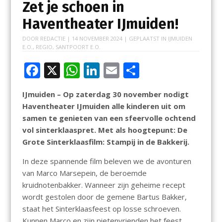
Zet je schoen in
Haventheater IJmuiden!
DOOR
REDACTIE
|
14 NOVEMBER 2024
| GEPLAATST IN
IJMUIDEN
E.O.
,
REGIO
,
SANTPOORT E.O.
F
X
W
Li
E
D
ac
h
n
m
el
IJmuiden – Op zaterdag 30 november nodigt
e
at
k
ai
e
Haventheater IJmuiden alle kinderen uit om
b
s
e
l
n
samen te genieten van een sfeervolle ochtend
o
A
dI
vol sinterklaaspret. Met als hoogtepunt: De
Grote Sinterklaasfilm: Stampij in de Bakkerij.
o
p
n
k
p
In deze spannende film beleven we de avonturen
van Marco Marsepein, de beroemde
kruidnotenbakker. Wanneer zijn geheime recept
wordt gestolen door de gemene Bartus Bakker,
staat het Sinterklaasfeest op losse schroeven.
Kunnen Marco en zijn pietenvrienden het feest