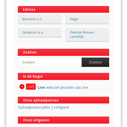
Edities
IJmuiden e.o.
Regio
Santpoort e.o.
Zakelijk-Nieuws-
Landelijk
Zoeken
Search
In de Regio
Live
webcam IJmuiden aan Zee
Onze ophaalpunten
Ophaalpunten Jutter | Hofgeest
Onze uitgaven