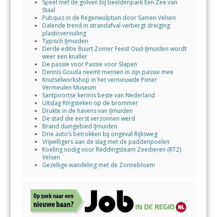
Speel met de golven bij beeldenpark Een Zee van
Staal
Pubquiz in de Regenwulptuin door Samen Velsen
Dalende trend in strandafval verbergt dreiging
plasticvervuiling
Typisch IJmuiden
Derde editie Buurt Zomer Feest Oud-IJmuiden wordt
weer een knaller
De passie voor Passie voor Slapen
Dennis Gouda neemt mensen in zijn passie mee
Knutselworkshop in het vernieuwde Pieter
Vermeulen Museum
Santpoortse kermis beste van Nederland
Uitslag Ringsteken op de brommer
Drukte in de havens van IJmuiden
De stad die eerst verzonnen werd
Brand duingebied IJmuiden
Drie auto’s betrokken bij ongeval Rijksweg
Vrijwilligers aan de slag met de paddenpoelen
Koeling nodig voor Reddingsteam Zeedieren (RTZ)
Velsen
Gezellige wandeling met de Zonnebloem