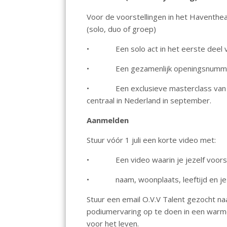
o
A
dI
Voor de voorstellingen in het Haventhe
o
p
n
(solo, duo of groep)
k
p
• Een solo act in het eerste deel 
• Een gezamenlijk openingsnummer
• Een exclusieve masterclass van een
centraal in Nederland in september.
Aanmelden
Stuur vóór 1 juli een korte video met:
• Een video waarin je jezelf voorste
• naam, woonplaats, leeftijd en je (
Stuur een email O.V.V Talent gezocht n
podiumervaring op te doen in een warme
voor het leven.