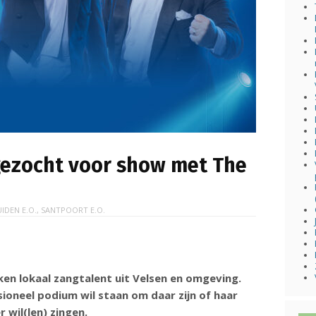
gezocht voor show met The
UIDEN E.O.
,
SANTPOORT E.O.
en lokaal zangtalent uit Velsen en omgeving.
ioneel podium wil staan om daar zijn of haar
wil(len) zingen.