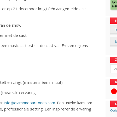
ater op 21 december krijgt één aangemelde act:
E
van de show
I
 met de cast
S
 musicalartiest uit de cast van Frozen ergens
Sear
lt en zingt (minstens één minuut)
I
theatrale) ervaring
aar
info@diamondbaritones.com
. Een unieke kans om
O
, professionele setting. Een inspirerende ervaring
Opha