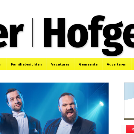
oek, Santpoort, Driehuis en Spaarnwoude.
n
Familieberichten
Vacatures
Gemeente
Adverteren
R