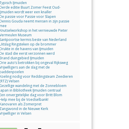
Typisch IJmuiden
Derde editie Buurt Zomer Feest Oud-
IJmuiden wordt weer een knaller
De passie voor Passie voor Slapen
Dennis Gouda neemt mensen in zijn passie
mee
Knutselworkshop in het vernieuwde Pieter
Vermeulen Museum
Santpoortse kermis beste van Nederland
Uitslag Ringsteken op de brommer
Drukte in de havens van IJmuiden
De stad die eerst verzonnen werd
Brand duingebied IJmuiden
Drie auto’s betrokken bij ongeval Rijksweg
Vrijwilligers aan de slag met de
paddenpoelen
Koeling nodig voor Reddingsteam Zeedieren
(RTZ) Velsen
Gezellige wandeling met de Zonnebloem
Japan in Bibliotheek IJmuiden centraal
Een onvergetelijke dag voor Britt Blom
Help mee bij de Voedselbank!
Kanovaren als Zomerpret
Zangavond in de Nieuwe Kerk
Vrijwilliger in Velsen