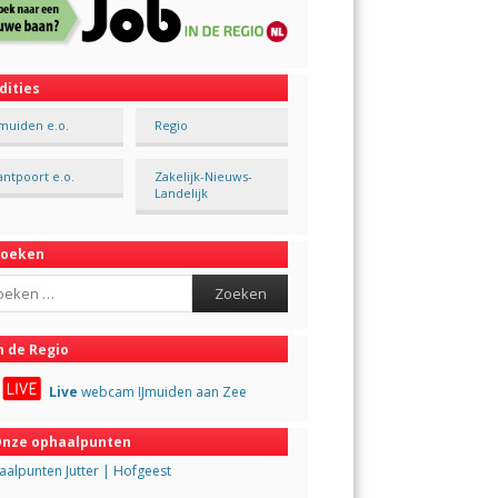
dities
Jmuiden e.o.
Regio
antpoort e.o.
Zakelijk-Nieuws-
Landelijk
Zoeken
ch
n de Regio
Live
webcam IJmuiden aan Zee
nze ophaalpunten
alpunten Jutter | Hofgeest