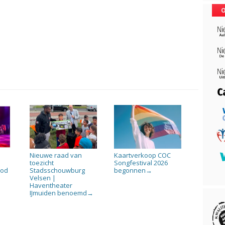
O
Nieuwe raad van
Kaartverkoop COC
toezicht
Songfestival 2026
ood
Stadsschouwburg
begonnen
→
Velsen |
Haventheater
IJmuiden benoemd
→