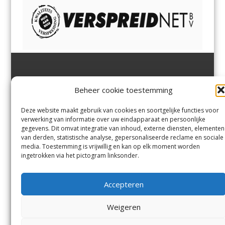
Jutter | Hofgeest
IJmuiden,
en
Velsen-Noord
Beheer cookie toestemming
Margadantstraat 34
Velserbroek
,
Velsen-Zuid,
1976 DN IJmuiden
Santpoort-Noord
,
Santpoort-
0255-533900
Zuid
,
Driehuis
en
Deze website maakt gebruik van cookies en soortgelijke functies voor
info@jutter.nl
of
info@hofgee
Spaarnwoude
.
verwerking van informatie over uw eindapparaat en persoonlijke
st.nl
gegevens. Dit omvat integratie van inhoud, externe diensten, elementen
van derden, statistische analyse, gepersonaliseerde reclame en sociale
media. Toestemming is vrijwillig en kan op elk moment worden
Contact
ingetrokken via het pictogram linksonder.
Andere uitgaven
Bezorgklacht
Ophaalpunten
Accepteren
Vacatures
Voorwaarden
Privacyverklaring
Weigeren