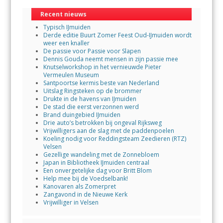
Recent nieuws
Typisch IJmuiden
Derde editie Buurt Zomer Feest Oud-IJmuiden wordt
weer een knaller
De passie voor Passie voor Slapen
Dennis Gouda neemt mensen in zijn passie mee
Knutselworkshop in het vernieuwde Pieter
Vermeulen Museum
Santpoortse kermis beste van Nederland
Uitslag Ringsteken op de brommer
Drukte in de havens van IJmuiden
De stad die eerst verzonnen werd
Brand duingebied IJmuiden
Drie auto’s betrokken bij ongeval Rijksweg
Vrijwilligers aan de slag met de paddenpoelen
Koeling nodig voor Reddingsteam Zeedieren (RTZ)
Velsen
Gezellige wandeling met de Zonnebloem
Japan in Bibliotheek IJmuiden centraal
Een onvergetelijke dag voor Britt Blom
Help mee bij de Voedselbank!
Kanovaren als Zomerpret
Zangavond in de Nieuwe Kerk
Vrijwilliger in Velsen