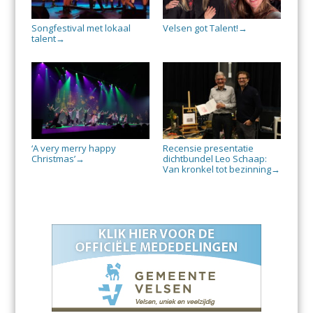
Songfestival met lokaal
Velsen got Talent!
→
talent
→
‘A very merry happy
Recensie presentatie
Christmas’
dichtbundel Leo Schaap:
→
Van kronkel tot bezinning
→