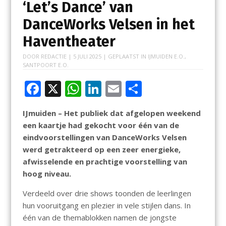
‘Let’s Dance’ van
DanceWorks Velsen in het
Haventheater
DOOR
REDACTIE
|
5 JULI 2025
| GEPLAATST IN
IJMUIDEN E.O.
,
SANTPOORT E.O.
F
X
W
Li
E
D
ac
h
n
m
el
IJmuiden – Het publiek dat afgelopen weekend
e
at
k
ai
e
een kaartje had gekocht voor één van de
b
s
e
l
n
eindvoorstellingen van DanceWorks Velsen
o
A
dI
werd getrakteerd op een zeer energieke,
afwisselende en prachtige voorstelling van
o
p
n
hoog niveau.
k
p
Verdeeld over drie shows toonden de leerlingen
hun vooruitgang en plezier in vele stijlen dans. In
één van de themablokken namen de jongste