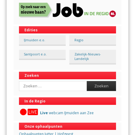
Edities
IJmuiden e.o.
Regio
Santpoort e.o.
Zakelijk-Nieuws-
Landelijk
Zoeken
Search
In de Regio
Live
webcam IJmuiden aan Zee
Onze ophaalpunten
Ophaalpunten Jutter | Hofgeest