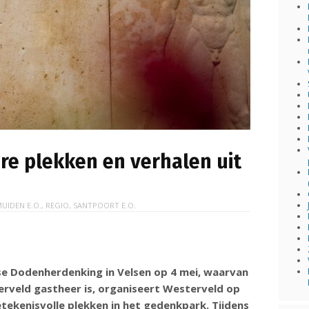
re plekken en verhalen uit
MUIDEN E.O.
,
REGIO
,
SANTPOORT E.O.
jkse Dodenherdenking in Velsen op 4 mei, waarvan
veld gastheer is, organiseert Westerveld op
tekenisvolle plekken in het gedenkpark. Tijdens