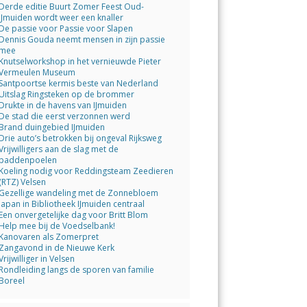
Derde editie Buurt Zomer Feest Oud-
IJmuiden wordt weer een knaller
De passie voor Passie voor Slapen
Dennis Gouda neemt mensen in zijn passie
mee
Knutselworkshop in het vernieuwde Pieter
Vermeulen Museum
Santpoortse kermis beste van Nederland
Uitslag Ringsteken op de brommer
Drukte in de havens van IJmuiden
De stad die eerst verzonnen werd
Brand duingebied IJmuiden
Drie auto’s betrokken bij ongeval Rijksweg
Vrijwilligers aan de slag met de
paddenpoelen
Koeling nodig voor Reddingsteam Zeedieren
(RTZ) Velsen
Gezellige wandeling met de Zonnebloem
Japan in Bibliotheek IJmuiden centraal
Een onvergetelijke dag voor Britt Blom
Help mee bij de Voedselbank!
Kanovaren als Zomerpret
Zangavond in de Nieuwe Kerk
Vrijwilliger in Velsen
Rondleiding langs de sporen van familie
Boreel