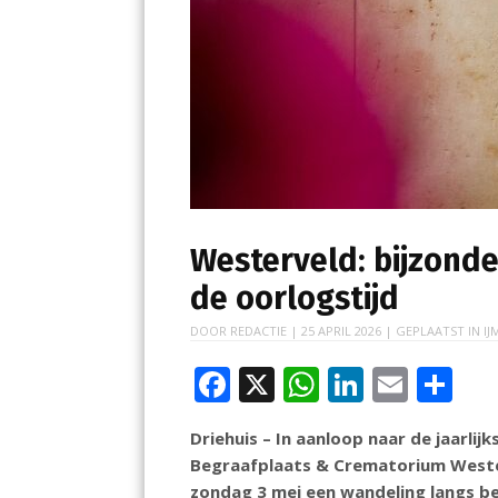
Westerveld: bijzonde
de oorlogstijd
DOOR
REDACTIE
|
25 APRIL 2026
| GEPLAATST IN
IJ
F
X
W
Li
E
D
ac
h
n
m
el
Driehuis – In aanloop naar de jaarli
e
at
k
ai
e
Begraafplaats & Crematorium Wester
b
s
e
l
n
zondag 3 mei een wandeling langs be