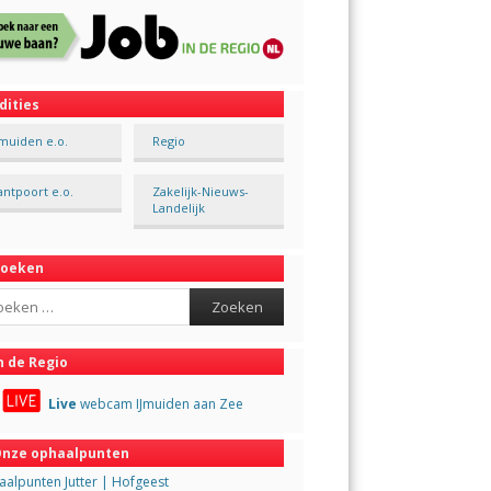
dities
Jmuiden e.o.
Regio
antpoort e.o.
Zakelijk-Nieuws-
Landelijk
Zoeken
ch
n de Regio
Live
webcam IJmuiden aan Zee
nze ophaalpunten
alpunten Jutter | Hofgeest