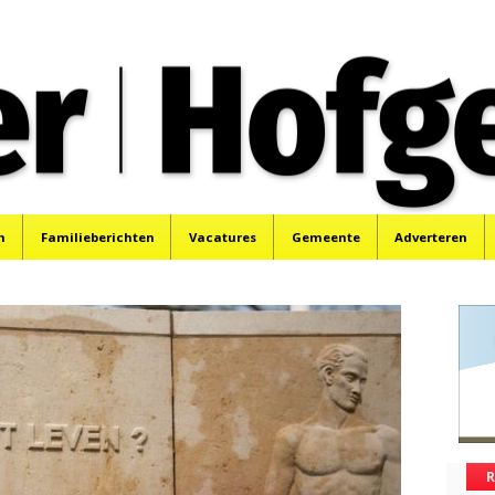
oek, Santpoort, Driehuis en Spaarnwoude.
n
Familieberichten
Vacatures
Gemeente
Adverteren
R