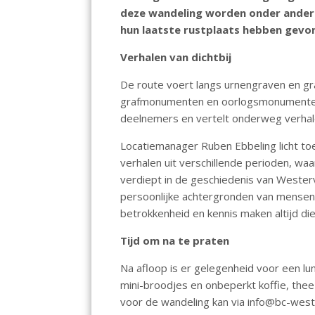
o
A
dI
deze wandeling worden onder andere 
hun laatste rustplaats hebben gevo
o
p
n
k
p
Verhalen van dichtbij
De route voert langs urnengraven en gr
grafmonumenten en oorlogsmonumenten
deelnemers en vertelt onderweg verha
Locatiemanager Ruben Ebbeling licht toe
verhalen uit verschillende perioden, waa
verdiept in de geschiedenis van Weste
persoonlijke achtergronden van mensen 
betrokkenheid en kennis maken altijd di
Tijd om na te praten
Na afloop is er gelegenheid voor een lu
mini-broodjes en onbeperkt koffie, the
voor de wandeling kan via info@bc-west