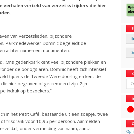
verhalen verteld van verzetsstrijders die hier
nden.
E
aven van verzetslieden, bijzondere
I
. Parkmedewerker Dominic begeleidt de
len achter namen en monumenten.
S
: ,,Ons gedenkpark kent veel bijzondere plekken en
ronder de oorlogsjaren. Dominic heeft zich intensief
rveld tijdens de Tweede Wereldoorlog en kent de
Sear
die hier begraven of gecremeerd zijn. Zijn
epe indruk op bezoekers.”
I
nch in het Petit Café, bestaande uit een soepje, twee
e of frisdrank voor 10,95 per persoon. Aanmelden
O
erveld.nl, onder vermelding van naam, aantal
Opha