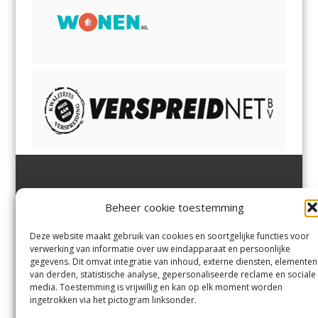
Jutter | Hofgeest
IJmuiden,
en
Velsen-Noord
Beheer cookie toestemming
Margadantstraat 34
Velserbroek
,
Velsen-Zuid,
1976 DN IJmuiden
Santpoort-Noord
,
Santpoort-
0255-533900
Zuid
,
Driehuis
en
Deze website maakt gebruik van cookies en soortgelijke functies voor
info@jutter.nl
of
info@hofgee
Spaarnwoude
.
verwerking van informatie over uw eindapparaat en persoonlijke
st.nl
gegevens. Dit omvat integratie van inhoud, externe diensten, elementen
van derden, statistische analyse, gepersonaliseerde reclame en sociale
media. Toestemming is vrijwillig en kan op elk moment worden
Contact
ingetrokken via het pictogram linksonder.
Andere uitgaven