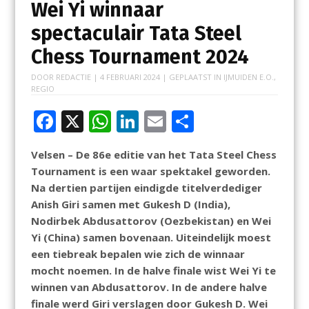
Wei Yi winnaar
spectaculair Tata Steel
Chess Tournament 2024
DOOR
REDACTIE
|
4 FEBRUARI 2024
| GEPLAATST IN
IJMUIDEN E.O.
,
REGIO
F
X
W
Li
E
D
ac
h
n
m
el
Velsen – De 86e editie van het Tata Steel Chess
e
at
k
ai
e
Tournament is een waar spektakel geworden.
b
s
e
l
n
Na dertien partijen eindigde titelverdediger
o
A
dI
Anish Giri samen met Gukesh D (India),
Nodirbek Abdusattorov (Oezbekistan) en Wei
o
p
n
Yi (China) samen bovenaan. Uiteindelijk moest
k
p
een tiebreak bepalen wie zich de winnaar
mocht noemen. In de halve finale wist Wei Yi te
winnen van Abdusattorov. In de andere halve
finale werd Giri verslagen door Gukesh D. Wei