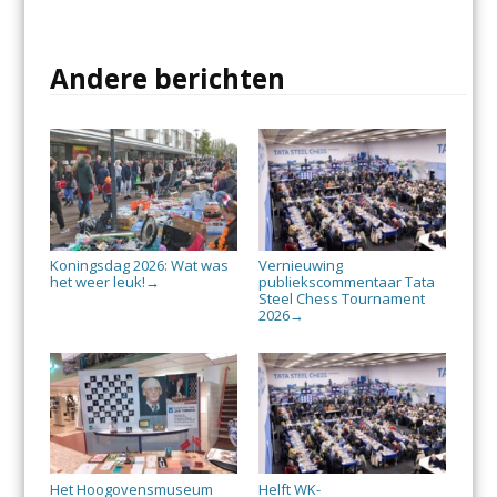
Andere berichten
Koningsdag 2026: Wat was
Vernieuwing
het weer leuk!
publiekscommentaar Tata
→
Steel Chess Tournament
2026
→
Het Hoogovensmuseum
Helft WK-