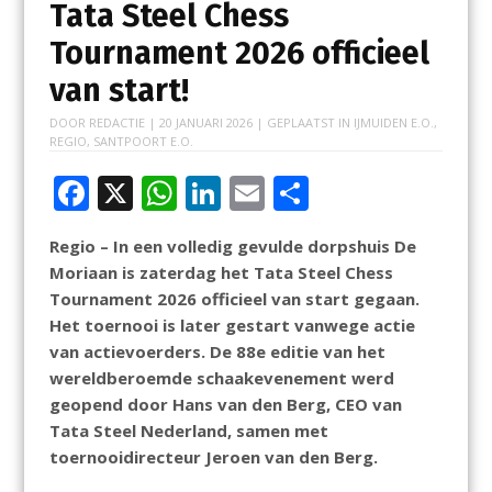
Tata Steel Chess
Tournament 2026 officieel
van start!
DOOR
REDACTIE
|
20 JANUARI 2026
| GEPLAATST IN
IJMUIDEN E.O.
,
REGIO
,
SANTPOORT E.O.
F
X
W
Li
E
D
ac
h
n
m
el
Regio – In een volledig gevulde dorpshuis De
e
at
k
ai
e
Moriaan is zaterdag het Tata Steel Chess
b
s
e
l
n
Tournament 2026 officieel van start gegaan.
o
A
dI
Het toernooi is later gestart vanwege actie
van actievoerders. De 88e editie van het
o
p
n
wereldberoemde schaakevenement werd
k
p
geopend door Hans van den Berg, CEO van
Tata Steel Nederland, samen met
toernooidirecteur Jeroen van den Berg.