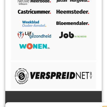
Jutter | Hofgeest
IJmuiden,
en
Velsen-Noord