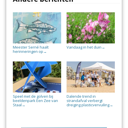
Meester Serné haalt
Vandaag in het duin
→
herinneringen op
→
Speel met de golven bij
Dalende trend in
beeldenpark Een Zee van
strandafval verbergt
Staal
dreiging plasticvervuiling
→
→