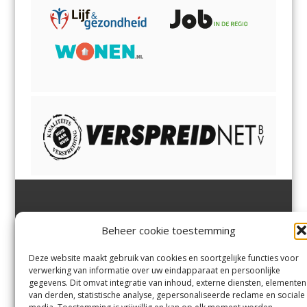
Jutter | Hofgeest
IJmuiden,
en
Velsen-Noord
Beheer cookie toestemming
Margadantstraat 34
Velserbroek
,
Velsen-Zuid,
1976 DN IJmuiden
Santpoort-Noord
,
Santpoort-
0255-533900
Zuid
,
Driehuis
en
Deze website maakt gebruik van cookies en soortgelijke functies voor
info@jutter.nl
of
info@hofgee
Spaarnwoude
.
verwerking van informatie over uw eindapparaat en persoonlijke
st.nl
gegevens. Dit omvat integratie van inhoud, externe diensten, elementen
van derden, statistische analyse, gepersonaliseerde reclame en sociale