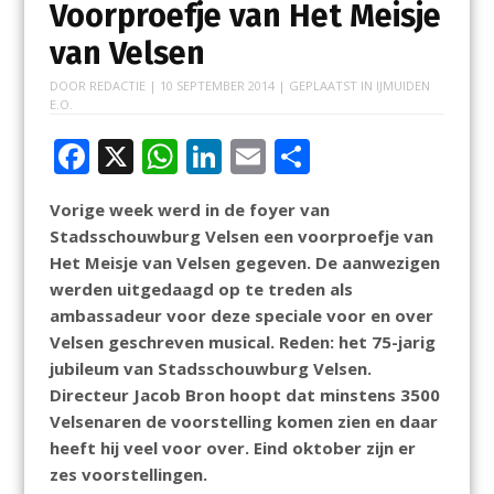
Voorproefje van Het Meisje
van Velsen
DOOR
REDACTIE
|
10 SEPTEMBER 2014
| GEPLAATST IN
IJMUIDEN
E.O.
F
X
W
Li
E
D
ac
h
n
m
el
Vorige week werd in de foyer van
e
at
k
ai
e
Stadsschouwburg Velsen een voorproefje van
b
s
e
l
n
Het Meisje van Velsen gegeven. De aanwezigen
o
A
dI
werden uitgedaagd op te treden als
ambassadeur voor deze speciale voor en over
o
p
n
Velsen geschreven musical. Reden: het 75-jarig
k
p
jubileum van Stadsschouwburg Velsen.
Directeur Jacob Bron hoopt dat minstens 3500
Velsenaren de voorstelling komen zien en daar
heeft hij veel voor over. Eind oktober zijn er
zes voorstellingen.