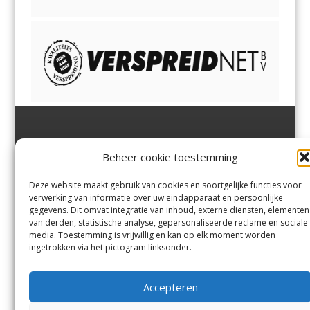
Jutter | Hofgeest
IJmuiden,
en
Velsen-Noord
Beheer cookie toestemming
Margadantstraat 34
Velserbroek
,
Velsen-Zuid,
1976 DN IJmuiden
Santpoort-Noord
,
Santpoort-
0255-533900
Zuid
,
Driehuis
en
Deze website maakt gebruik van cookies en soortgelijke functies voor
info@jutter.nl
of
info@hofgee
Spaarnwoude
.
verwerking van informatie over uw eindapparaat en persoonlijke
st.nl
gegevens. Dit omvat integratie van inhoud, externe diensten, elementen
van derden, statistische analyse, gepersonaliseerde reclame en sociale
media. Toestemming is vrijwillig en kan op elk moment worden
Contact
ingetrokken via het pictogram linksonder.
Andere uitgaven
Bezorgklacht
Ophaalpunten
Accepteren
Vacatures
Voorwaarden