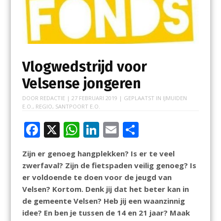
Vlogwedstrijd voor
Velsense jongeren
DOOR
REDACTIE
|
27 FEBRUARI 2019
| GEPLAATST IN
IJMUIDEN
E.O.
,
REGIO
,
SANTPOORT E.O.
F
X
W
Li
E
D
ac
h
n
m
el
Zijn er genoeg hangplekken? Is er te veel
e
at
k
ai
e
zwerfaval? Zijn de fietspaden veilig genoeg? Is
b
s
e
l
n
er voldoende te doen voor de jeugd van
o
A
dI
Velsen? Kortom. Denk jij dat het beter kan in
de gemeente Velsen? Heb jij een waanzinnig
o
p
n
idee? En ben je tussen de 14 en 21 jaar? Maak