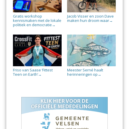
Gratis workshop
Jacob Visser en zoon Dave
kennismaken met de lokale
maken hun droom waar
→
politiek en democratie
→
Friso van Saase ‘Fittest
Meester Serné haalt
Teen on Earth’
herinneringen op
→
→