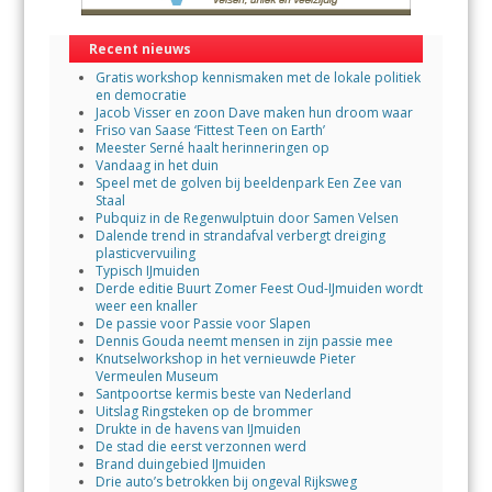
Recent nieuws
Gratis workshop kennismaken met de lokale politiek
en democratie
Jacob Visser en zoon Dave maken hun droom waar
Friso van Saase ‘Fittest Teen on Earth’
Meester Serné haalt herinneringen op
Vandaag in het duin
Speel met de golven bij beeldenpark Een Zee van
Staal
Pubquiz in de Regenwulptuin door Samen Velsen
Dalende trend in strandafval verbergt dreiging
plasticvervuiling
Typisch IJmuiden
Derde editie Buurt Zomer Feest Oud-IJmuiden wordt
weer een knaller
De passie voor Passie voor Slapen
Dennis Gouda neemt mensen in zijn passie mee
Knutselworkshop in het vernieuwde Pieter
Vermeulen Museum
Santpoortse kermis beste van Nederland
Uitslag Ringsteken op de brommer
Drukte in de havens van IJmuiden
De stad die eerst verzonnen werd
Brand duingebied IJmuiden
Drie auto’s betrokken bij ongeval Rijksweg