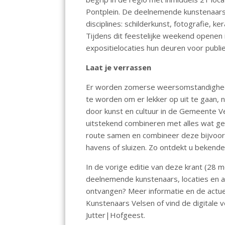
o
p
n
Pontplein. De deelnemende kunstenaars
k
p
disciplines: schilderkunst, fotografie, 
Tijdens dit feestelijke weekend openen i
expositielocaties hun deuren voor publie
Laat je verrassen
Er worden zomerse weersomstandighede
te worden om er lekker op uit te gaan, 
door kunst en cultuur in de Gemeente V
uitstekend combineren met alles wat ge
route samen en combineer deze bijvoorb
havens of sluizen. Zo ontdekt u bekende
In de vorige editie van deze krant (28 
deelnemende kunstenaars, locaties en a
ontvangen? Meer informatie en de actue
Kunstenaars Velsen of vind de digitale 
Jutter|Hofgeest.