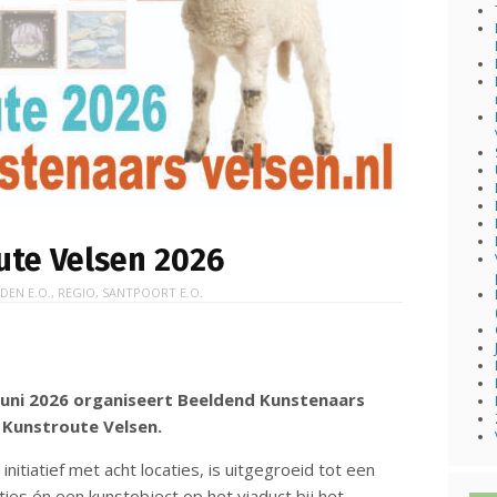
oute Velsen 2026
IDEN E.O.
,
REGIO
,
SANTPOORT E.O.
juni 2026 organiseert Beeldend Kunstenaars
e Kunstroute Velsen.
initiatief met acht locaties, is uitgegroeid tot een
ties én een kunstobject op het viaduct bij het