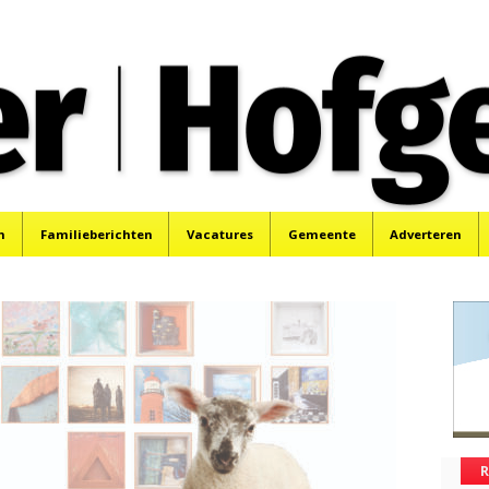
oek, Santpoort, Driehuis en Spaarnwoude.
n
Familieberichten
Vacatures
Gemeente
Adverteren
R