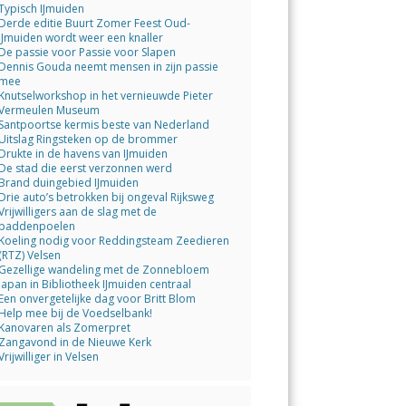
Typisch IJmuiden
Derde editie Buurt Zomer Feest Oud-
IJmuiden wordt weer een knaller
De passie voor Passie voor Slapen
Dennis Gouda neemt mensen in zijn passie
mee
Knutselworkshop in het vernieuwde Pieter
Vermeulen Museum
Santpoortse kermis beste van Nederland
Uitslag Ringsteken op de brommer
Drukte in de havens van IJmuiden
De stad die eerst verzonnen werd
Brand duingebied IJmuiden
Drie auto’s betrokken bij ongeval Rijksweg
Vrijwilligers aan de slag met de
paddenpoelen
Koeling nodig voor Reddingsteam Zeedieren
(RTZ) Velsen
Gezellige wandeling met de Zonnebloem
Japan in Bibliotheek IJmuiden centraal
Een onvergetelijke dag voor Britt Blom
Help mee bij de Voedselbank!
Kanovaren als Zomerpret
Zangavond in de Nieuwe Kerk
Vrijwilliger in Velsen