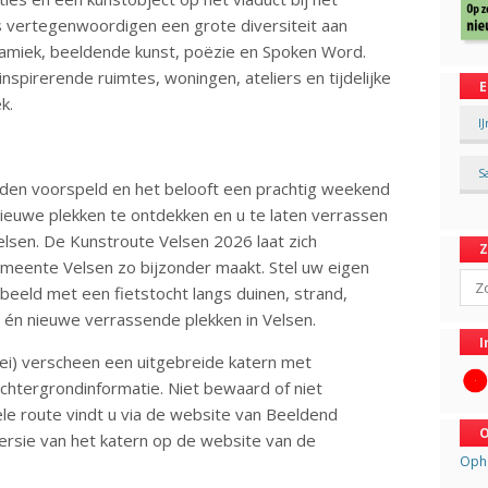
 vertegenwoordigen een grote diversiteit aan
keramiek, beeldende kunst, poëzie en Spoken Word.
nspirerende ruimtes, woningen, ateliers en tijdelijke
E
k.
I
S
n voorspeld en het belooft een prachtig weekend
nieuwe plekken te ontdekken en u te laten verrassen
elsen. De Kunstroute Velsen 2026 laat zich
meente Velsen zo bijzonder maakt. Stel uw eigen
Sear
eeld met een fietstocht langs duinen, strand,
 én nieuwe verrassende plekken in Velsen.
I
mei) verscheen een uitgebreide katern met
chtergrondinformatie. Niet bewaard of niet
le route vindt u via de website van Beeldend
O
versie van het katern op de website van de
Opha