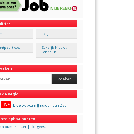
dities
Jmuiden e.o.
Regio
antpoort e.o.
Zakelijk-Nieuws-
Landelijk
Zoeken
ch
n de Regio
Live
webcam IJmuiden aan Zee
nze ophaalpunten
alpunten Jutter | Hofgeest