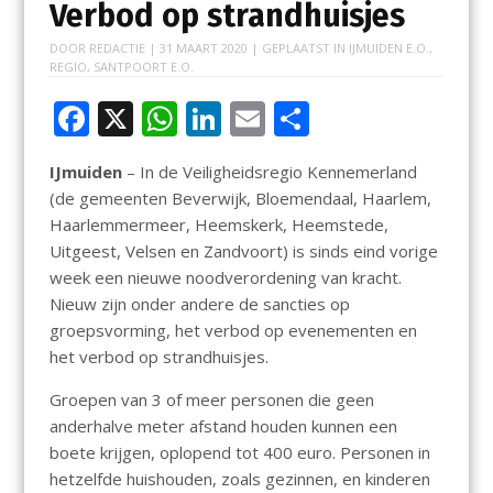
Verbod op strandhuisjes
DOOR
REDACTIE
|
31 MAART 2020
| GEPLAATST IN
IJMUIDEN E.O.
,
REGIO
,
SANTPOORT E.O.
F
X
W
Li
E
D
ac
h
n
m
el
IJmuiden
– In de Veiligheidsregio Kennemerland
e
at
k
ai
e
(de gemeenten Beverwijk, Bloemendaal, Haarlem,
b
s
e
l
n
Haarlemmermeer, Heemskerk, Heemstede,
o
A
dI
Uitgeest, Velsen en Zandvoort) is sinds eind vorige
week een nieuwe noodverordening van kracht.
o
p
n
Nieuw zijn onder andere de sancties op
k
p
groepsvorming, het verbod op evenementen en
het verbod op strandhuisjes.
Groepen van 3 of meer personen die geen
anderhalve meter afstand houden kunnen een
boete krijgen, oplopend tot 400 euro. Personen in
hetzelfde huishouden, zoals gezinnen, en kinderen