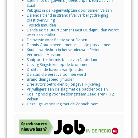
Speel met de golven bij beeldenpark Een Zee van
Staal
Pubquiz in de Regenwulptuin door Samen Velsen
Dalende trend in strandafval verbergt dreiging
plasticvervuiling
Typisch IJmuiden
Derde editie Buurt Zomer Feest Oud-IJmuiden wordt
weer een knaller
De passie voor Passie voor Slapen
Dennis Gouda neemt mensen in zijn passie mee
Knutselworkshop in het vernieuwde Pieter
Vermeulen Museum
Santpoortse kermis beste van Nederland
Uitslag Ringsteken op de brommer
Drukte in de havens van IJmuiden
De stad die eerst verzonnen werd
Brand duingebied IJmuiden
Drie auto’s betrokken bij ongeval Rijksweg
Vrijwilligers aan de slag met de paddenpoelen
Koeling nodig voor Reddingsteam Zeedieren (RTZ)
Velsen
Gezellige wandeling met de Zonnebloem