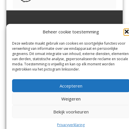
Jutter | Hofgeest
IJmuiden,
en
Velsen-Noord
Beheer cookie toestemming
Margadantstraat 34
Velserbroek
,
Velsen-Zuid,
1976 DN IJmuiden
Santpoort-Noord
,
Santpoort-
0255-533900
Zuid
,
Driehuis
en
Deze website maakt gebruik van cookies en soortgelijke functies voor
info@jutter.nl
of
info@hofgee
Spaarnwoude
.
verwerking van informatie over uw eindapparaat en persoonlijke
st.nl
gegevens. Dit omvat integratie van inhoud, externe diensten, elementen
van derden, statistische analyse, gepersonaliseerde reclame en sociale
media. Toestemming is vrijwillig en kan op elk moment worden
Contact
ingetrokken via het pictogram linksonder.
Andere uitgaven
Bezorgklacht
Ophaalpunten
Accepteren
Vacatures
Voorwaarden
Privacyverklaring
Weigeren
Bekijk voorkeuren
© Kennemerland Pers B.V.
Menu
Privacyverklaring