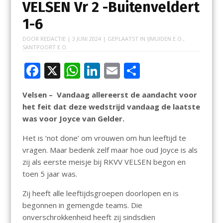
VELSEN Vr 2 -Buitenveldert
1-6
DOOR
REDACTIE
|
3 JUNI 2024
| GEPLAATST IN
IJMUIDEN E.O.
,
SANTPOORT E.O.
F
X
W
Li
E
D
ac
h
n
m
el
Velsen – Vandaag allereerst de aandacht voor
e
at
k
ai
e
het feit dat deze wedstrijd vandaag de laatste
b
s
e
l
n
was voor Joyce van Gelder.
o
A
dI
Het is ‘not done’ om vrouwen om hun leeftijd te
o
p
n
vragen. Maar bedenk zelf maar hoe oud Joyce is als
k
p
zij als eerste meisje bij RKVV VELSEN begon en
toen 5 jaar was.
Zij heeft alle leeftijdsgroepen doorlopen en is
begonnen in gemengde teams. Die
onverschrokkenheid heeft zij sindsdien