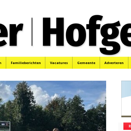
oek, Santpoort, Driehuis en Spaarnwoude.
n
Familieberichten
Vacatures
Gemeente
Adverteren
R