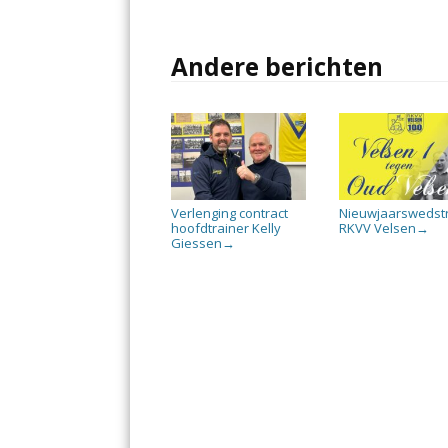
Andere berichten
Verlenging contract
Nieuwjaarswedstr
hoofdtrainer Kelly
RKVV Velsen
→
Giessen
→