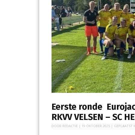
Eerste ronde Euroj
RKVV VELSEN – SC H
DOOR
REDACTIE
|
19 OKTOBER 2025
| GEPLAATST 