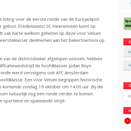
e loting voor de eerste ronde van de Eurojackpot
 geloot. Eredivisionist SC Heerenveen komt op
dt van harte welkom geheten op deze voor Velsen
 eersteklasser deelnemen aan het bekertoernooi op
E
I
en van de districtsbeker afgelopen seizoen, hebben
lificatiewedstrijd de hoofdklasser Jodan Boys
S
tieronde werd vervolgens ook AFC Amsterdam
hoofdklasse. Een voor Velsen begrippen historische
op komende zondag 19 oktober om 14.00 uur. Bij die
Sear
om natuurlijk nog een ronde verder te komen.
en sportieve en spannende strijd.
I