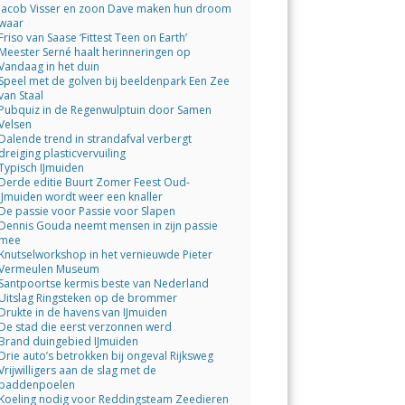
Jacob Visser en zoon Dave maken hun droom
waar
Friso van Saase ‘Fittest Teen on Earth’
Meester Serné haalt herinneringen op
Vandaag in het duin
Speel met de golven bij beeldenpark Een Zee
van Staal
Pubquiz in de Regenwulptuin door Samen
Velsen
Dalende trend in strandafval verbergt
dreiging plasticvervuiling
Typisch IJmuiden
Derde editie Buurt Zomer Feest Oud-
IJmuiden wordt weer een knaller
De passie voor Passie voor Slapen
Dennis Gouda neemt mensen in zijn passie
mee
Knutselworkshop in het vernieuwde Pieter
Vermeulen Museum
Santpoortse kermis beste van Nederland
Uitslag Ringsteken op de brommer
Drukte in de havens van IJmuiden
De stad die eerst verzonnen werd
Brand duingebied IJmuiden
Drie auto’s betrokken bij ongeval Rijksweg
Vrijwilligers aan de slag met de
paddenpoelen
Koeling nodig voor Reddingsteam Zeedieren