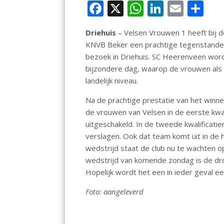
F
X
W
Li
E
D
ac
h
n
m
el
Driehuis
– Velsen Vrouwen 1 heeft bij d
e
at
k
ai
e
KNVB Beker een prachtige tegenstander
b
s
e
l
n
bezoek in Driehuis. SC Heerenveen wor
o
A
dI
bijzondere dag, waarop de vrouwen als
landelijk niveau.
o
p
n
k
p
Na de prachtige prestatie van het winn
de vrouwen van Velsen in de eerste kwa
uitgeschakeld. In de tweede kwalifica
verslagen. Ook dat team komt uit in de 
wedstrijd staat de club nu te wachten 
wedstrijd van komende zondag is de dro
Hopelijk wordt het een in ieder geval e
Foto: aangeleverd