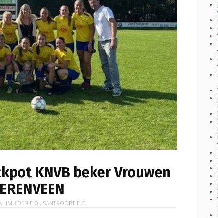
ackpot KNVB beker Vrouwen
EERENVEEN
IN
IJMUIDEN E.O.
,
SANTPOORT E.O.