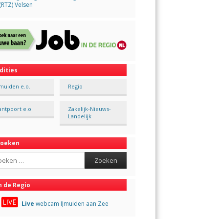
(RTZ) Velsen
dities
Jmuiden e.o.
Regio
antpoort e.o.
Zakelijk-Nieuws-
Landelijk
Zoeken
ch
n de Regio
Live
webcam IJmuiden aan Zee