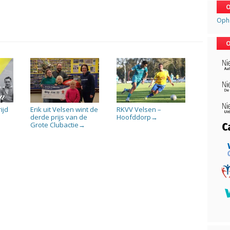
O
Opha
O
ijd
Erik uit Velsen wint de
RKVV Velsen –
derde prijs van de
Hoofddorp
→
Grote Clubactie
→