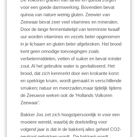
voor een goede darmwerking. Bovendien bevat
quinoa van nature weinig gluten. Zeewier van
Zeewaar bevat zeer veel vitamines en mineralen.
Door de lange fermentatietijd van tenminste twaalf
uur worden vitamines en vezels beter opgenomen
in je lichaam en gluten beter afgebroken. Het brood
kent geen onnodige toevoegingen zoals
verbetermiddelen, vetten of suiker en bevat minder
zout. Al het gebruikte water is gevitaliseerd. Het
brood, dat zich kenmerkt door een krokante korst
en spekkige kruim, wordt gemaakt in verschillende
smaken; natuur en meerzaden,maar tijdelijk tijdens
de Zeeuwse weken ook de ‘Hollands Volkoren
Zeewaar’.
Bakker Jos zet zich hoogstpersoonlijk in voor een
mooiere wereld, waarbij de doelstelling voor
volgend jaar is dat in de bakkerij alles geheel CO2-
neutraal gebakken wordt. De bakkerij wordt