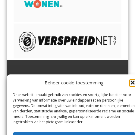
Jutter | Hofgeest
IJmuiden,
en
Velsen-Noord
Beheer cookie toestemming
Margadantstraat 34
Velserbroek
,
Velsen-Zuid,
1976 DN IJmuiden
Santpoort-Noord
,
Santpoort-
0255-533900
Zuid
,
Driehuis
en
Deze website maakt gebruik van cookies en soortgelijke functies voor
info@jutter.nl
of
info@hofgee
Spaarnwoude
.
verwerking van informatie over uw eindapparaat en persoonlijke
st.nl
gegevens. Dit omvat integratie van inhoud, externe diensten, elementen
van derden, statistische analyse, gepersonaliseerde reclame en sociale
media. Toestemming is vrijwillig en kan op elk moment worden
Contact
ingetrokken via het pictogram linksonder.
Andere uitgaven
Bezorgklacht