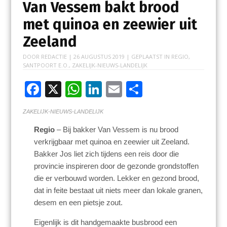
Van Vessem bakt brood
met quinoa en zeewier uit
Zeeland
DOOR
REDACTIE
|
26 AUGUSTUS 2019
| GEPLAATST IN
REGIO
,
SANTPOORT E.O.
,
ZAKELIJK-NIEUWS-LANDELIJK
F
X
W
Li
E
D
ac
h
n
m
el
ZAKELIJK-NIEUWS-LANDELIJK
e
at
k
ai
e
Regio
– Bij bakker Van Vessem is nu brood
b
s
e
l
n
verkrijgbaar met quinoa en zeewier uit Zeeland.
o
A
dI
Bakker Jos liet zich tijdens een reis door die
o
p
n
provincie inspireren door de gezonde grondstoffen
die er verbouwd worden. Lekker en gezond brood,
k
p
dat in feite bestaat uit niets meer dan lokale granen,
desem en een pietsje zout.
Eigenlijk is dit handgemaakte busbrood een