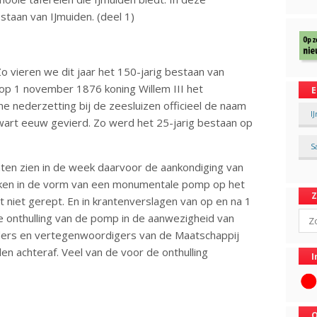
staan van IJmuiden. (deel 1)
o vieren we dit jaar het 150-jarig bestaan van
t op 1 november 1876 koning Willem III het
E
e nederzetting bij de zeesluizen officieel de naam
I
k kwart eeuw gevierd. Zo werd het 25-jarig bestaan op
S
anten zien in de week daarvoor de aankondiging van
teken in de vorm van een monumentale pomp op het
t niet gerept. En in krantenverslagen van op en na 1
Sear
 onthulling van de pomp in de aanwezigheid van
rs en vertegenwoordigers van de Maatschappij
en achteraf. Veel van de voor de onthulling
I
O