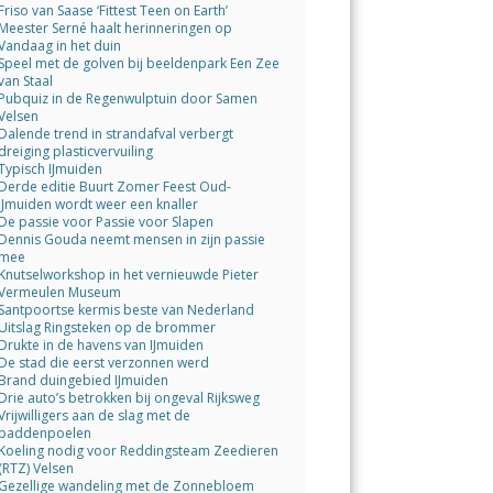
Friso van Saase ‘Fittest Teen on Earth’
Meester Serné haalt herinneringen op
Vandaag in het duin
Speel met de golven bij beeldenpark Een Zee
van Staal
Pubquiz in de Regenwulptuin door Samen
Velsen
Dalende trend in strandafval verbergt
dreiging plasticvervuiling
Typisch IJmuiden
Derde editie Buurt Zomer Feest Oud-
IJmuiden wordt weer een knaller
De passie voor Passie voor Slapen
Dennis Gouda neemt mensen in zijn passie
mee
Knutselworkshop in het vernieuwde Pieter
Vermeulen Museum
Santpoortse kermis beste van Nederland
Uitslag Ringsteken op de brommer
Drukte in de havens van IJmuiden
De stad die eerst verzonnen werd
Brand duingebied IJmuiden
Drie auto’s betrokken bij ongeval Rijksweg
Vrijwilligers aan de slag met de
paddenpoelen
Koeling nodig voor Reddingsteam Zeedieren
(RTZ) Velsen
Gezellige wandeling met de Zonnebloem