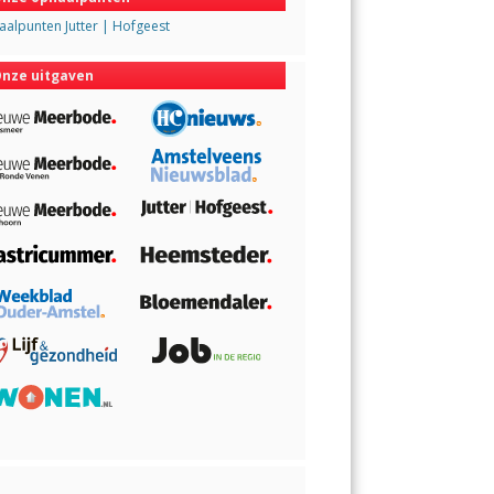
alpunten Jutter | Hofgeest
nze uitgaven