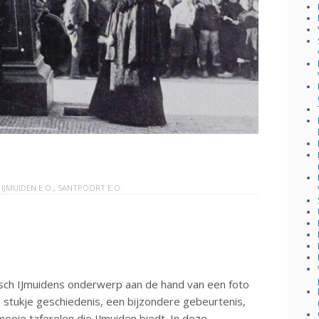
N
IJMUIDEN E.O.
,
SANTPOORT E.O.
isch IJmuidens onderwerp aan de hand van een foto
en stukje geschiedenis, een bijzondere gebeurtenis,
ie taferelen die IJmuiden biedt. In deze