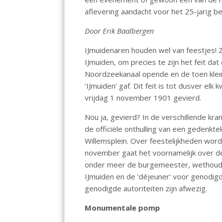
o
p
n
aflevering aandacht voor het 25-jarig be
k
p
Door Erik Baalbergen
IJmuidenaren houden wel van feestjes! Z
IJmuiden, om precies te zijn het feit da
Noordzeekanaal opende en de toen klein
‘IJmuiden’ gaf. Dit feit is tot dusver el
vrijdag 1 november 1901 gevierd.
Nou ja, gevierd? In de verschillende kr
de officiële onthulling van een gedenk
Willemsplein. Over feestelijkheden word
november gaat het voornamelijk over de
onder meer de burgemeester, wethoude
IJmuiden en de ‘déjeuner’ voor genodigd
genodigde autoriteiten zijn afwezig.
Monumentale pomp