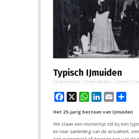
Typisch IJmuiden
DOOR
REDACTIE
|
1 FEBRUARI 2026
| GEPLAATST I
F
X
W
Li
E
D
ac
h
n
m
el
Het 25-jarig bestaan van IJmuiden
e
at
k
ai
e
b
s
e
l
n
We staan een momentje stil bij een typ
en naar aanleiding van de actualiteit, e
o
A
dI
een evenement of gewoon een van de moo