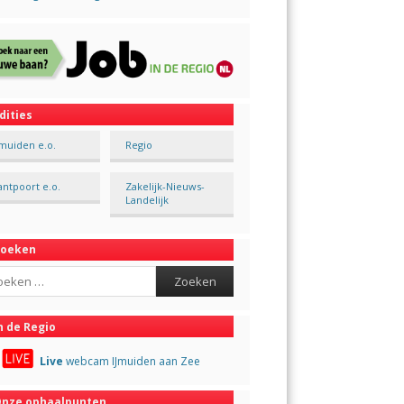
dities
Jmuiden e.o.
Regio
antpoort e.o.
Zakelijk-Nieuws-
Landelijk
Zoeken
ch
n de Regio
Live
webcam IJmuiden aan Zee
nze ophaalpunten