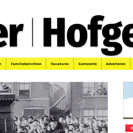
oek, Santpoort, Driehuis en Spaarnwoude.
n
Familieberichten
Vacatures
Gemeente
Adverteren
R