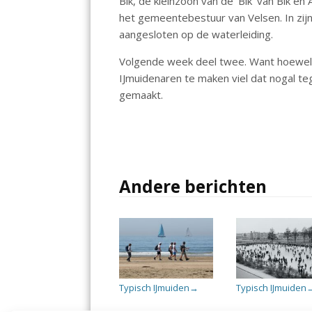
Bik, de kleinzoon van de ‘Bik’ van Bik 
het gemeentebestuur van Velsen. In zijn
aangesloten op de waterleiding.
Volgende week deel twee. Want hoewel
IJmuidenaren te maken viel dat nogal t
gemaakt.
Andere berichten
Typisch IJmuiden
Typisch IJmuiden
→