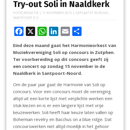
Try-out Soli in Naaldkerk
DOOR
REDACTIE
|
11 NOVEMBER 2015
| GEPLAATST IN
REGIO
,
SANTPOORT E.O.
F
X
W
Li
E
D
ac
h
n
m
el
Eind deze maand gaat het Harmonieorkest van
e
at
k
ai
e
Muziekvereniging Soli op concours in Zutphen.
b
s
e
l
n
Ter voorbereiding op dit concours geeft zij
o
A
dI
een concert op zondag 15 november in de
Naaldkerk in Santpoort-Noord.
o
p
n
k
p
Om de paar jaar gaat de Harmonie van Soli op
concours. Voor een concours moet de vereniging
altijd uit een korte lijst met verplichte werken een
stuk kiezen en is er een langere lijst met vrije
keuzewerken. Soli heeft haar keuze laten vallen op
Bohemian revelry en Bacchus on a blue ridge. Dat
concourswerken niet altijd moeilijk in het gehoor