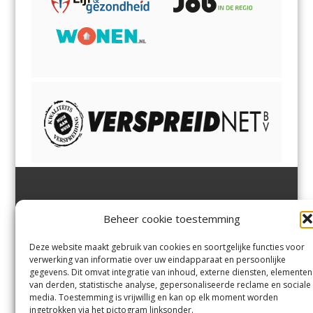
Jutter | Hofgeest
IJmuiden,
en
Velsen-Noord
Beheer cookie toestemming
Margadantstraat 34
Velserbroek
,
Velsen-Zuid,
1976 DN IJmuiden
Santpoort-Noord
,
Santpoort-
0255-533900
Zuid
,
Driehuis
en
Deze website maakt gebruik van cookies en soortgelijke functies voor
info@jutter.nl
of
info@hofgee
Spaarnwoude
.
verwerking van informatie over uw eindapparaat en persoonlijke
st.nl
gegevens. Dit omvat integratie van inhoud, externe diensten, elementen
van derden, statistische analyse, gepersonaliseerde reclame en sociale
media. Toestemming is vrijwillig en kan op elk moment worden
Contact
ingetrokken via het pictogram linksonder.