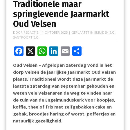
Traditionele maar
springlevende Jaarmarkt
Oud Velsen
DOOR
REDACTIE
|
1 OKTOBER 2025
| GEPLAATST IN
IJMUIDEN E.O.
,
SANTPOORT E.O.
F
X
W
Li
E
D
ac
h
n
m
el
Oud Velsen – Afgelopen zaterdag vond in het
e
at
k
ai
e
dorp Velsen de jaarlijkse Jaarmarkt Oud Velsen
b
s
e
l
n
plaats. Traditioneel wordt deze jaarmarkt de
o
A
dI
laatste zaterdag van september gehouden en
weten vele Velsenaren de weg te vinden naar
o
p
n
de tuin van de Engelmunduskerk voor koopjes,
k
p
koffie, thee of fris met zelfgebakken cake en
gebak, broodjes haring of worst, poffertjes en
natuurlijk gezelligheid.