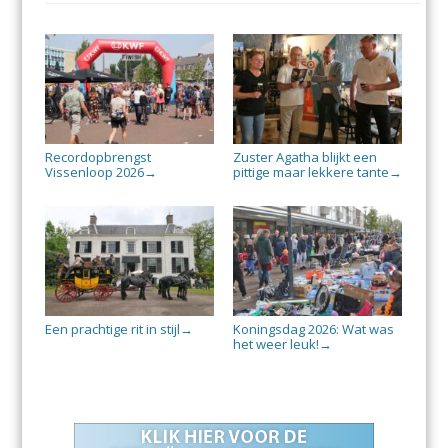
Recordopbrengst
Zuster Agatha blijkt een
Vissenloop 2026
pittige maar lekkere tante
→
→
Een prachtige rit in stijl
Koningsdag 2026: Wat was
→
het weer leuk!
→