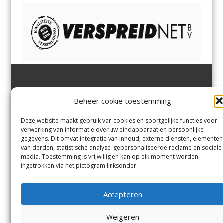
Jutter | Hofgeest
IJmuiden,
en
Velsen-Noord
Beheer cookie toestemming
Margadantstraat 34
Velserbroek
,
Velsen-Zuid,
1976 DN IJmuiden
Santpoort-Noord
,
Santpoort-
0255-533900
Zuid
,
Driehuis
en
Deze website maakt gebruik van cookies en soortgelijke functies voor
info@jutter.nl
of
info@hofgee
Spaarnwoude
.
verwerking van informatie over uw eindapparaat en persoonlijke
st.nl
gegevens. Dit omvat integratie van inhoud, externe diensten, elementen
van derden, statistische analyse, gepersonaliseerde reclame en sociale
media. Toestemming is vrijwillig en kan op elk moment worden
Contact
ingetrokken via het pictogram linksonder.
Andere uitgaven
Bezorgklacht
Ophaalpunten
Accepteren
Vacatures
Voorwaarden
Privacyverklaring
Weigeren