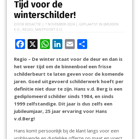
Tijd voor de
winterschilder!
DOOR
REDACTIE
|
7 NOVEMBER 2024
| GEPLAATST IN
IJMUIDEN
E.O.
,
REGIO
,
SANTPOORT E.O.
F
X
W
Li
E
D
ac
h
n
m
el
Regio – De winter staat voor de deur en dan is
e
at
k
ai
e
het weer tijd om de binnenboel een frisse
b
s
e
l
n
schilderbeurt te laten geven voor de komende
o
A
dI
jaren. Goed uitgevoerd schilderwerk hoeft per
definitie niet duur te zijn. Hans v.d. Berg is een
o
p
n
gediplomeerd schilder sinds 1984, en sinds
k
p
1999 zelfstandige. Dit jaar is dus zelfs een
jubileumjaar, 25 jaar ervaring voor Hans
v.d.Berg!
Hans komt persoonlijk bij de klant langs voor een
vrijblijvende en duidelijke offerte op maat en voert