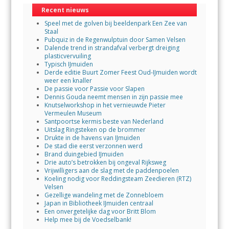
Recent nieuws
Speel met de golven bij beeldenpark Een Zee van
Staal
Pubquiz in de Regenwulptuin door Samen Velsen
Dalende trend in strandafval verbergt dreiging
plasticvervuiling
Typisch IJmuiden
Derde editie Buurt Zomer Feest Oud-IJmuiden wordt
weer een knaller
De passie voor Passie voor Slapen
Dennis Gouda neemt mensen in zijn passie mee
Knutselworkshop in het vernieuwde Pieter
Vermeulen Museum
Santpoortse kermis beste van Nederland
Uitslag Ringsteken op de brommer
Drukte in de havens van IJmuiden
De stad die eerst verzonnen werd
Brand duingebied IJmuiden
Drie auto’s betrokken bij ongeval Rijksweg
Vrijwilligers aan de slag met de paddenpoelen
Koeling nodig voor Reddingsteam Zeedieren (RTZ)
Velsen
Gezellige wandeling met de Zonnebloem
Japan in Bibliotheek IJmuiden centraal
Een onvergetelijke dag voor Britt Blom
Help mee bij de Voedselbank!