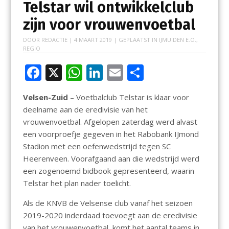
Telstar wil ontwikkelclub
zijn voor vrouwenvoetbal
DOOR
REDACTIE
|
4 MAART 2019
| GEPLAATST IN
IJMUIDEN E.O.
,
REGIO
F
X
W
Li
E
D
ac
h
n
m
el
Velsen-Zuid
– Voetbalclub Telstar is klaar voor
e
at
k
ai
e
deelname aan de eredivisie van het
b
s
e
l
n
vrouwenvoetbal. Afgelopen zaterdag werd alvast
o
A
dI
een voorproefje gegeven in het Rabobank IJmond
Stadion met een oefenwedstrijd tegen SC
o
p
n
Heerenveen. Voorafgaand aan die wedstrijd werd
k
p
een zogenoemd bidbook gepresenteerd, waarin
Telstar het plan nader toelicht.
Als de KNVB de Velsense club vanaf het seizoen
2019-2020 inderdaad toevoegt aan de eredivisie
van het vrouwenvoetbal, komt het aantal teams in