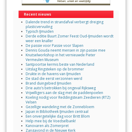
Recent nieuws
Dalende trend in strandafval verbergt dreiging
plasticvervuiling
Typisch IJmuiden
Derde editie Buurt Zomer Feest Oud-IJmuiden wordt
weer een knaller
De passie voor Passie voor Slapen
Dennis Gouda neemt mensen in zijn passie mee
Knutselworkshop in het vernieuwde Pieter
Vermeulen Museum
Santpoortse kermis beste van Nederland
Uitslag Ringsteken op de brommer
Drukte in de havens van IJmuiden
De stad die eerst verzonnen werd
Brand duingebied IJmuiden
Drie auto’s betrokken bij ongeval Rijksweg
Vrijwilligers aan de slag met de paddenpoelen
Koeling nodig voor Reddingsteam Zeedieren (RTZ)
Velsen
Gezellige wandeling met de Zonnebloem
Japan in Bibliotheek IJmuiden centraal
Een onvergetelijke dag voor Britt Blom
Help mee bij de Voedselbank!
Kanovaren als Zomerpret
Zangavond in de Nieuwe Kerk