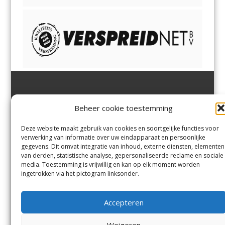
Jutter | Hofgeest
IJmuiden,
en
Velsen-Noord
Beheer cookie toestemming
Margadantstraat 34
Velserbroek
,
Velsen-Zuid,
1976 DN IJmuiden
Santpoort-Noord
,
Santpoort-
0255-533900
Zuid
,
Driehuis
en
Deze website maakt gebruik van cookies en soortgelijke functies voor
info@jutter.nl
of
info@hofgee
Spaarnwoude
.
verwerking van informatie over uw eindapparaat en persoonlijke
st.nl
gegevens. Dit omvat integratie van inhoud, externe diensten, elementen
van derden, statistische analyse, gepersonaliseerde reclame en sociale
media. Toestemming is vrijwillig en kan op elk moment worden
Contact
ingetrokken via het pictogram linksonder.
Andere uitgaven
Bezorgklacht
Ophaalpunten
Accepteren
Vacatures
Voorwaarden
Privacyverklaring
Weigeren