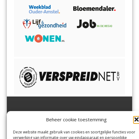
Jutter | Hofgeest
IJmuiden,
en
Velsen-Noord
Beheer cookie toestemming
Margadantstraat 34
Velserbroek
,
Velsen-Zuid,
1976 DN IJmuiden
Santpoort-Noord
,
Santpoort-
0255-533900
Zuid
,
Driehuis
en
Deze website maakt gebruik van cookies en soortgelijke functies voor
info@jutter.nl
of
info@hofgee
Spaarnwoude
.
verwerking van informatie over uw eindapparaat en persoonlijke