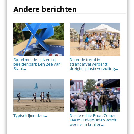
Andere berichten
Speel met de golven bij
Dalende trend in
beeldenpark Een Zee van
strandafval verbergt
Staal
dreiging plasticvervuiling
→
→
Typisch IJmuiden
Derde editie Buurt Zomer
→
Feest Oud-IJmuiden wordt
weer een knaller
→