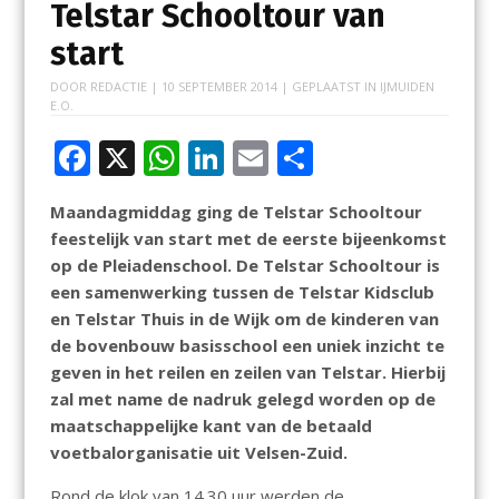
Telstar Schooltour van
start
DOOR
REDACTIE
|
10 SEPTEMBER 2014
| GEPLAATST IN
IJMUIDEN
E.O.
F
X
W
Li
E
D
ac
h
n
m
el
Maandagmiddag ging de Telstar Schooltour
e
at
k
ai
e
feestelijk van start met de eerste bijeenkomst
b
s
e
l
n
op de Pleiadenschool. De Telstar Schooltour is
o
A
dI
een samenwerking tussen de Telstar Kidsclub
en Telstar Thuis in de Wijk om de kinderen van
o
p
n
de bovenbouw basisschool een uniek inzicht te
k
p
geven in het reilen en zeilen van Telstar. Hierbij
zal met name de nadruk gelegd worden op de
maatschappelijke kant van de betaald
voetbalorganisatie uit Velsen-Zuid.
Rond de klok van 14.30 uur werden de