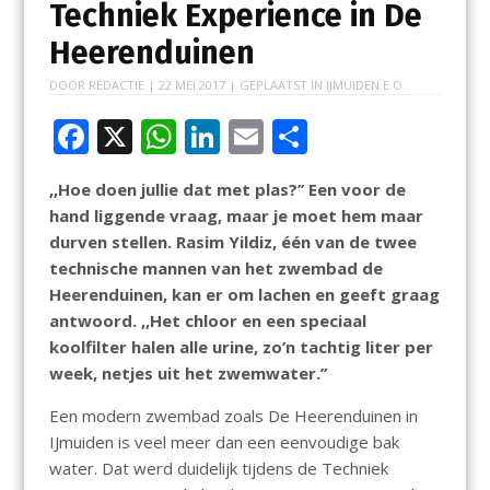
Techniek Experience in De
Heerenduinen
DOOR
REDACTIE
|
22 MEI 2017
| GEPLAATST IN
IJMUIDEN E.O.
F
X
W
Li
E
D
ac
h
n
m
el
,,Hoe doen jullie dat met plas?’’ Een voor de
e
at
k
ai
e
hand liggende vraag, maar je moet hem maar
b
s
e
l
n
durven stellen. Rasim Yildiz, één van de twee
o
A
dI
technische mannen van het zwembad de
Heerenduinen, kan er om lachen en geeft graag
o
p
n
antwoord. ,,Het chloor en een speciaal
k
p
koolfilter halen alle urine, zo’n tachtig liter per
week, netjes uit het zwemwater.’’
Een modern zwembad zoals De Heerenduinen in
IJmuiden is veel meer dan een eenvoudige bak
water. Dat werd duidelijk tijdens de Techniek