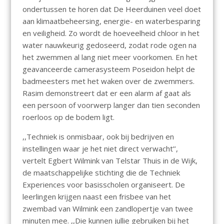
ondertussen te horen dat De Heerduinen veel doet
aan klimaatbeheersing, energie- en waterbesparing
en veiligheid. Zo wordt de hoeveelheid chloor in het
water nauwkeurig gedoseerd, zodat rode ogen na
het zwemmen al lang niet meer voorkomen. En het
geavanceerde camerasysteem Poseidon helpt de
badmeesters met het waken over de zwemmers.
Rasim demonstreert dat er een alarm af gaat als
een persoon of voorwerp langer dan tien seconden
roerloos op de bodem ligt.
,,Techniek is onmisbaar, ook bij bedrijven en
instellingen waar je het niet direct verwacht’’,
vertelt Egbert Wilmink van Telstar Thuis in de Wijk,
de maatschappelijke stichting die de Techniek
Experiences voor basisscholen organiseert. De
leerlingen krijgen naast een frisbee van het
zwembad van Wilmink een zandlopertje van twee
minuten mee. ,,Die kunnen jullie gebruiken bij het