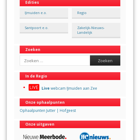
Edities
IJmuiden e.o.
Regio
Santpoort e.o.
Zakelijk-Nieuws-
Landelijk
Zoeken
Search
In de Regio
Live
webcam IJmuiden aan Zee
Onze ophaalpunten
Ophaalpunten Jutter | Hofgeest
Onze uitgaven