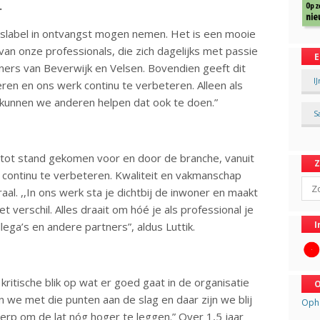
.
teitslabel in ontvangst mogen nemen. Het is een mooie
an onze professionals, die zich dagelijks met passie
E
ners van Beverwijk en Velsen. Bovendien geeft dit
I
leren en ons werk continu te verbeteren. Alleen als
n, kunnen we anderen helpen dat ook te doen.”
S
is tot stand gekomen voor en door de branche, vanuit
 continu te verbeteren. Kwaliteit en vakmanschap
Sear
aal. ,,In ons werk sta je dichtbij de inwoner en maakt
verschil. Alles draait om hóé je als professional je
I
ega’s en andere partners”, aldus Luttik.
kritische blik op wat er goed gaat in de organisatie
O
n we met die punten aan de slag en daar zijn we blij
Opha
erp om de lat nóg hoger te leggen.” Over 1,5 jaar