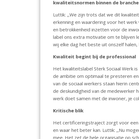
kwaliteitsnormen binnen de branche
o
p
n
k
p
Luttik: ,,We zijn trots dat we dit kwali
erkenning en waardering voor het werk v
en betrokkenheid inzetten voor de inwo
label ons extra motivatie om te blijven 
wij elke dag het beste uit onszelf hale
Kwaliteit begint bij de professional
Het kwaliteitslabel Sterk Sociaal Werk 
de ambitie om optimaal te presteren en
van de sociaal werkers staan hierin centr
de deskundigheid van de medewerker het 
werk doet samen met de inwoner, je coll
Kritische blik
Het certificeringstraject zorgt voor een 
en waar het beter kan. Luttik: ,,Nu moge
mee. Het zet de hele organisatie op sch