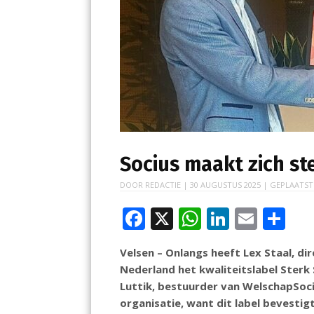
Socius maakt zich st
DOOR
REDACTIE
|
30 AUGUSTUS 2025
| GEPLAATST
F
X
W
Li
E
D
ac
h
n
m
el
Velsen – Onlangs heeft Lex Staal, d
e
at
k
ai
e
Nederland het kwaliteitslabel Sterk 
b
s
e
l
n
Luttik, bestuurder van WelschapSoci
o
A
dI
organisatie, want dit label bevestig