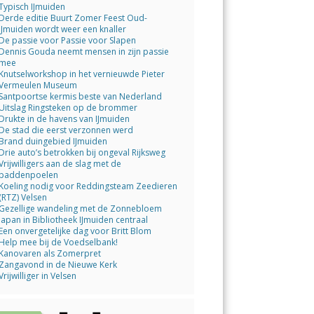
Typisch IJmuiden
Derde editie Buurt Zomer Feest Oud-
IJmuiden wordt weer een knaller
De passie voor Passie voor Slapen
Dennis Gouda neemt mensen in zijn passie
mee
Knutselworkshop in het vernieuwde Pieter
Vermeulen Museum
Santpoortse kermis beste van Nederland
Uitslag Ringsteken op de brommer
Drukte in de havens van IJmuiden
De stad die eerst verzonnen werd
Brand duingebied IJmuiden
Drie auto’s betrokken bij ongeval Rijksweg
Vrijwilligers aan de slag met de
paddenpoelen
Koeling nodig voor Reddingsteam Zeedieren
(RTZ) Velsen
Gezellige wandeling met de Zonnebloem
Japan in Bibliotheek IJmuiden centraal
Een onvergetelijke dag voor Britt Blom
Help mee bij de Voedselbank!
Kanovaren als Zomerpret
Zangavond in de Nieuwe Kerk
Vrijwilliger in Velsen