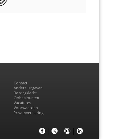
Contact
Andere uitgaven
Bezorgklacht
Ophaalpunten
Vacatures
Voorwaarden
Privacyverklaring
Menu