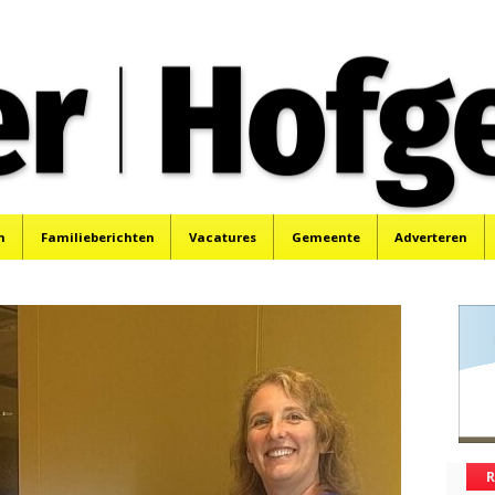
oek, Santpoort, Driehuis en Spaarnwoude.
n
Familieberichten
Vacatures
Gemeente
Adverteren
R