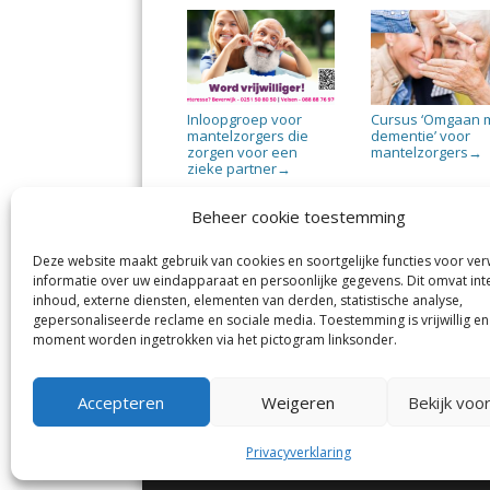
Inloopgroep voor
Cursus ‘Omgaan 
mantelzorgers die
dementie’ voor
zorgen voor een
mantelzorgers
→
zieke partner
→
Beheer cookie toestemming
Deze website maakt gebruik van cookies en soortgelijke functies voor ve
informatie over uw eindapparaat en persoonlijke gegevens. Dit omvat int
Jutter | Hofgeest
IJm
inhoud, externe diensten, elementen van derden, statistische analyse,
Margadantstraat 34
Vel
gepersonaliseerde reclame en sociale media. Toestemming is vrijwillig en
1976 DN IJmuiden
No
moment worden ingetrokken via het pictogram linksonder.
0255-533900
Sp
info@jutter.nl
of
info@hofgeest.nl
Accepteren
Weigeren
Bekijk voo
Privacyverklaring
© Kennemerland Pers B.V.