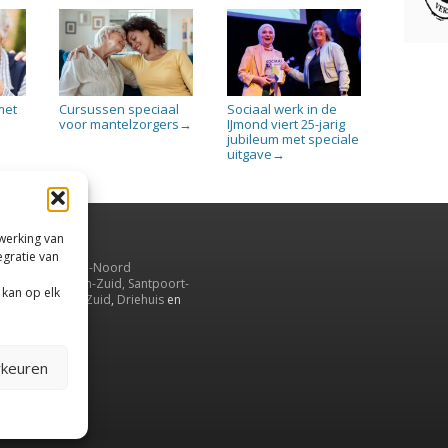
met
Cursussen speciaal
Sociaal werk in de
voor mantelzorgers
IJmond viert 25-jarig
→
jubileum met speciale
uitgave
→
rwerking van
egratie van
uiden,
en
Velsen-Noord
serbroek
,
Velsen-Zuid,
Santpoort-
 kan op elk
ord
,
Santpoort-Zuid
,
Driehuis
en
aarnwoude
.
rkeuren