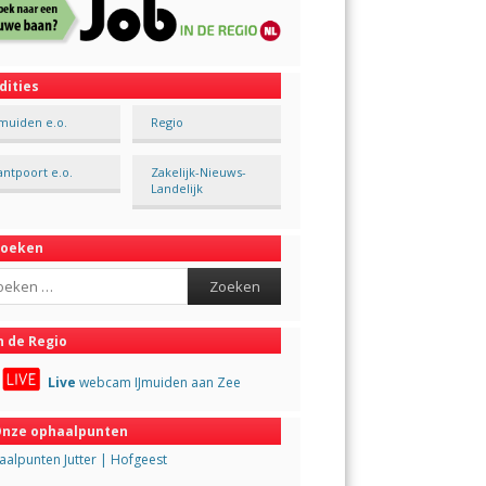
dities
Jmuiden e.o.
Regio
antpoort e.o.
Zakelijk-Nieuws-
Landelijk
Zoeken
ch
n de Regio
Live
webcam IJmuiden aan Zee
nze ophaalpunten
alpunten Jutter | Hofgeest