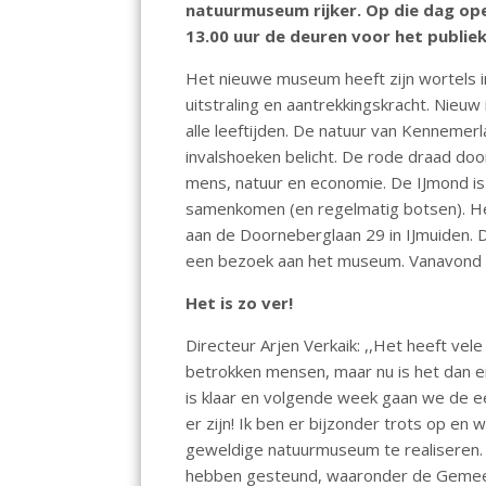
natuurmuseum rijker. Op die dag o
o
A
dI
13.00 uur de deuren voor het publiek
o
p
n
Het nieuwe museum heeft zijn wortels i
k
p
uitstraling en aantrekkingskracht. Nieu
alle leeftijden. De natuur van Kennemerl
invalshoeken belicht. De rode draad door
mens, natuur en economie. De IJmond is
samenkomen (en regelmatig botsen). H
aan de Doorneberglaan 29 in IJmuiden. 
een bezoek aan het museum. Vanavond 
Het is zo ver!
Directeur Arjen Verkaik: ,,Het heeft vel
betrokken mensen, maar nu is het dan e
is klaar en volgende week gaan we de 
er zijn! Ik ben er bijzonder trots op en 
geweldige natuurmuseum te realiseren. Ve
hebben gesteund, waaronder de Gemee