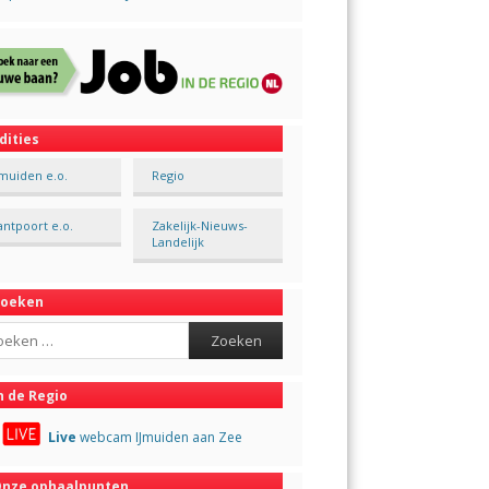
dities
Jmuiden e.o.
Regio
antpoort e.o.
Zakelijk-Nieuws-
Landelijk
Zoeken
ch
n de Regio
Live
webcam IJmuiden aan Zee
nze ophaalpunten