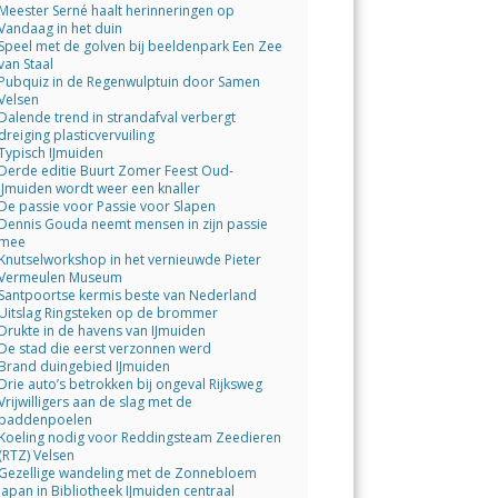
Meester Serné haalt herinneringen op
Vandaag in het duin
Speel met de golven bij beeldenpark Een Zee
van Staal
Pubquiz in de Regenwulptuin door Samen
Velsen
Dalende trend in strandafval verbergt
dreiging plasticvervuiling
Typisch IJmuiden
Derde editie Buurt Zomer Feest Oud-
IJmuiden wordt weer een knaller
De passie voor Passie voor Slapen
Dennis Gouda neemt mensen in zijn passie
mee
Knutselworkshop in het vernieuwde Pieter
Vermeulen Museum
Santpoortse kermis beste van Nederland
Uitslag Ringsteken op de brommer
Drukte in de havens van IJmuiden
De stad die eerst verzonnen werd
Brand duingebied IJmuiden
Drie auto’s betrokken bij ongeval Rijksweg
Vrijwilligers aan de slag met de
paddenpoelen
Koeling nodig voor Reddingsteam Zeedieren
(RTZ) Velsen
Gezellige wandeling met de Zonnebloem
Japan in Bibliotheek IJmuiden centraal