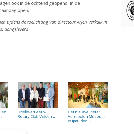
agen ook in de ochtend geopend. In de
 maandag open.
n tijdens de toelichting van directeur Arjen Verkaik in
o: aangeleverd
ulen
Driekwart eeuw
Het nieuwe Pieter
t
Rotary Club Velsen
Vermeulen Museum
→
in IJmuiden
→