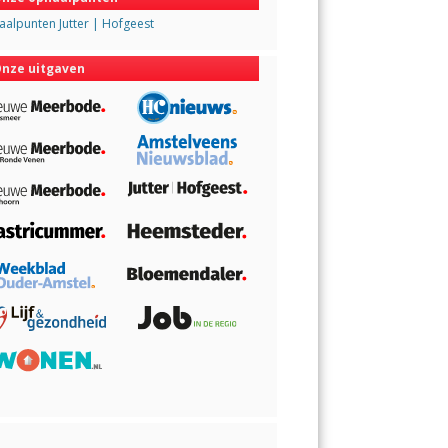
alpunten Jutter | Hofgeest
nze uitgaven