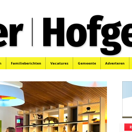
oek, Santpoort, Driehuis en Spaarnwoude.
n
Familieberichten
Vacatures
Gemeente
Adverteren
R