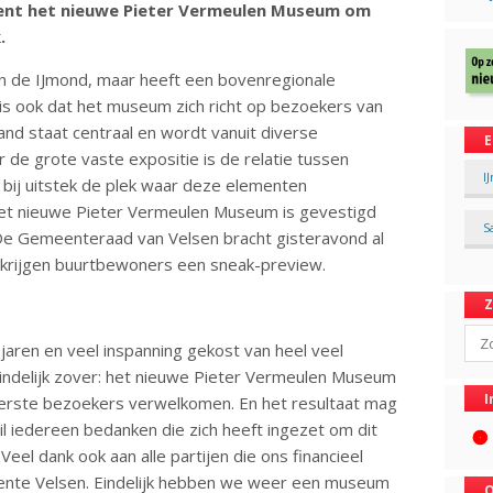
pent het nieuwe Pieter Vermeulen Museum om
.
n de IJmond, maar heeft een bovenregionale
w is ook dat het museum zich richt op bezoekers van
and staat centraal en wordt vanuit diverse
E
 de grote vaste expositie is de relatie tussen
I
 bij uitstek de plek waar deze elementen
et nieuwe Pieter Vermeulen Museum is gevestigd
S
De Gemeenteraad van Velsen bracht gisteravond al
krijgen buurtbewoners een sneak-preview.
Sear
e jaren en veel inspanning gekost van heel veel
indelijk zover: het nieuwe Pieter Vermeulen Museum
I
eerste bezoekers verwelkomen. En het resultaat mag
wil iedereen bedanken die zich heeft ingezet om dit
el dank ook aan alle partijen die ons financieel
nte Velsen. Eindelijk hebben we weer een museum
O