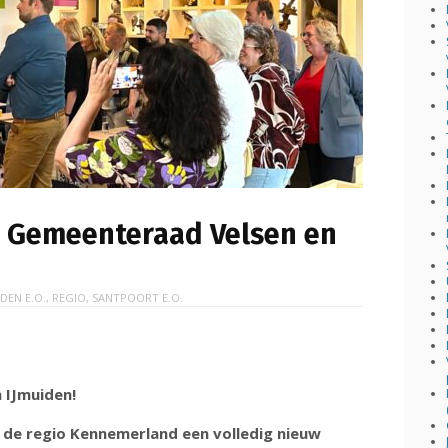
r Gemeenteraad Velsen en
IDEN E.O.
,
REGIO
,
SANTPOORT E.O.
 IJmuiden!
s de regio Kennemerland een volledig nieuw