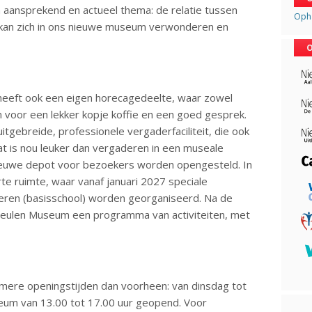
 aansprekend en actueel thema: de relatie tussen
Opha
 kan zich in ons nieuwe museum verwonderen en
O
eeft ook een eigen horecagedeelte, waar zowel
 voor een lekker kopje koffie en een goed gesprek.
gebreide, professionele vergaderfaciliteit, die ook
at is nou leuker dan vergaderen in een museale
t nieuwe depot voor bezoekers worden opengesteld. In
rte ruimte, waar vanaf januari 2027 speciale
deren (basisschool) worden georganiseerd. Na de
meulen Museum een programma van activiteiten, met
mere openingstijden dan voorheen: van dinsdag tot
eum van 13.00 tot 17.00 uur geopend. Voor