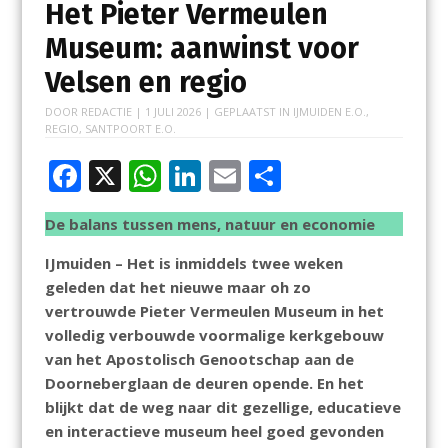
Het Pieter Vermeulen
Museum: aanwinst voor
Velsen en regio
DOOR
REDACTIE
|
1 JULI 2026
| GEPLAATST IN
IJMUIDEN E.O.
,
REGIO
,
SANTPOORT E.O.
F
X
W
Li
E
D
ac
h
n
m
el
De balans tussen mens, natuur en economie
e
at
k
ai
e
b
s
e
l
n
IJmuiden – Het is inmiddels twee weken
geleden dat het nieuwe maar oh zo
o
A
dI
vertrouwde Pieter Vermeulen Museum in het
o
p
n
volledig verbouwde voormalige kerkgebouw
k
p
van het Apostolisch Genootschap aan de
Doorneberglaan de deuren opende. En het
blijkt dat de weg naar dit gezellige, educatieve
en interactieve museum heel goed gevonden