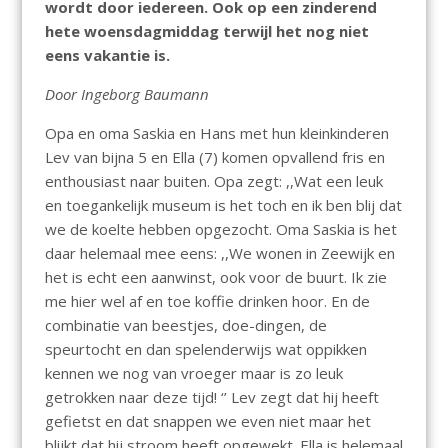
wordt door iedereen. Ook op een zinderend
hete woensdagmiddag terwijl het nog niet
eens vakantie is.
Door Ingeborg Baumann
Opa en oma Saskia en Hans met hun kleinkinderen
Lev van bijna 5 en Ella (7) komen opvallend fris en
enthousiast naar buiten. Opa zegt: ,,Wat een leuk
en toegankelijk museum is het toch en ik ben blij dat
we de koelte hebben opgezocht. Oma Saskia is het
daar helemaal mee eens: ,,We wonen in Zeewijk en
het is echt een aanwinst, ook voor de buurt. Ik zie
me hier wel af en toe koffie drinken hoor. En de
combinatie van beestjes, doe-dingen, de
speurtocht en dan spelenderwijs wat oppikken
kennen we nog van vroeger maar is zo leuk
getrokken naar deze tijd! ‘’ Lev zegt dat hij heeft
gefietst en dat snappen we even niet maar het
blijkt dat hij stroom heeft opgewekt. Ella is helemaal