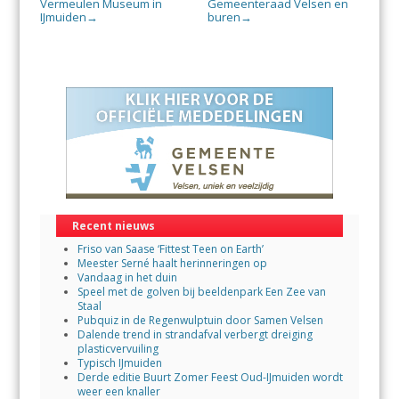
Vermeulen Museum in
Gemeenteraad Velsen en
IJmuiden
buren
→
→
Recent nieuws
Friso van Saase ‘Fittest Teen on Earth’
Meester Serné haalt herinneringen op
Vandaag in het duin
Speel met de golven bij beeldenpark Een Zee van
Staal
Pubquiz in de Regenwulptuin door Samen Velsen
Dalende trend in strandafval verbergt dreiging
plasticvervuiling
Typisch IJmuiden
Derde editie Buurt Zomer Feest Oud-IJmuiden wordt
weer een knaller