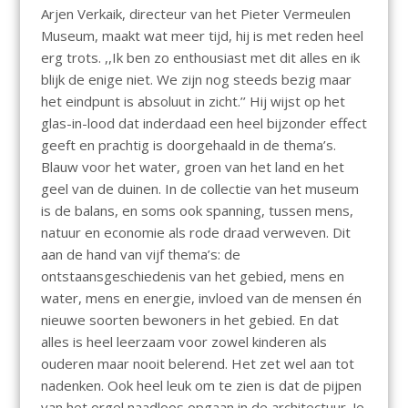
Arjen Verkaik, directeur van het Pieter Vermeulen
Museum, maakt wat meer tijd, hij is met reden heel
erg trots. ,,Ik ben zo enthousiast met dit alles en ik
blijk de enige niet. We zijn nog steeds bezig maar
het eindpunt is absoluut in zicht.’’ Hij wijst op het
glas-in-lood dat inderdaad een heel bijzonder effect
geeft en prachtig is doorgehaald in de thema’s.
Blauw voor het water, groen van het land en het
geel van de duinen. In de collectie van het museum
is de balans, en soms ook spanning, tussen mens,
natuur en economie als rode draad verweven. Dit
aan de hand van vijf thema’s: de
ontstaansgeschiedenis van het gebied, mens en
water, mens en energie, invloed van de mensen én
nieuwe soorten bewoners in het gebied. En dat
alles is heel leerzaam voor zowel kinderen als
ouderen maar nooit belerend. Het zet wel aan tot
nadenken. Ook heel leuk om te zien is dat de pijpen
van het orgel naadloos opgaan in de architectuur. Je