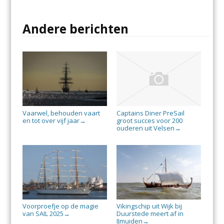
Andere berichten
Vaarwel, behouden vaart
Captains Diner PreSail
en tot over vijf jaar
groot succes voor 200
→
ouderen uit Velsen
→
Voorproefje op de magie
Vikingschip uit Wijk bij
van SAIL 2025
Duurstede meert af in
→
IJmuiden
→