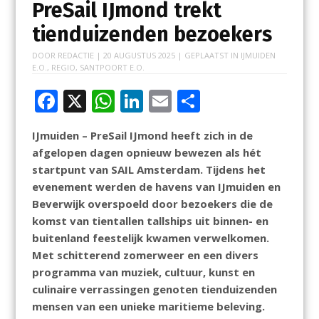
PreSail IJmond trekt
tienduizenden bezoekers
DOOR
REDACTIE
|
20 AUGUSTUS 2025
| GEPLAATST IN
IJMUIDEN
E.O.
,
REGIO
,
SANTPOORT E.O.
F
X
W
Li
E
D
ac
h
n
m
el
IJmuiden – PreSail IJmond heeft zich in de
e
at
k
ai
e
afgelopen dagen opnieuw bewezen als hét
b
s
e
l
n
startpunt van SAIL Amsterdam. Tijdens het
o
A
dI
evenement werden de havens van IJmuiden en
Beverwijk overspoeld door bezoekers die de
o
p
n
komst van tientallen tallships uit binnen- en
k
p
buitenland feestelijk kwamen verwelkomen.
Met schitterend zomerweer en een divers
programma van muziek, cultuur, kunst en
culinaire verrassingen genoten tienduizenden
mensen van een unieke maritieme beleving.