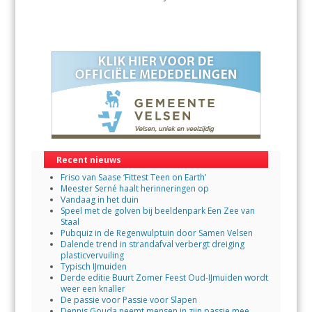
Recent nieuws
Friso van Saase ‘Fittest Teen on Earth’
Meester Serné haalt herinneringen op
Vandaag in het duin
Speel met de golven bij beeldenpark Een Zee van
Staal
Pubquiz in de Regenwulptuin door Samen Velsen
Dalende trend in strandafval verbergt dreiging
plasticvervuiling
Typisch IJmuiden
Derde editie Buurt Zomer Feest Oud-IJmuiden wordt
weer een knaller
De passie voor Passie voor Slapen
Dennis Gouda neemt mensen in zijn passie mee