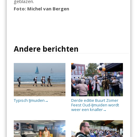
geblazen.
Foto: Michel van Bergen
Andere berichten
Typisch IJmuiden
Derde editie Buurt Zomer
→
Feest Oud-IJmuiden wordt
weer een knaller
→