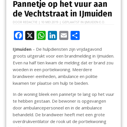
Pannetje op het vuur aan
de Vechtstraat in IJmuiden
DOOR
REDACTIE
|
10 MEI 2019
| GEPLAATST IN
IJMUIDEN E.O.
F
X
W
Li
E
D
ac
h
n
m
el
IJmuiden
– De hulpdiensten zijn vrijdagavond
e
at
k
ai
e
groots uitgerukt voor een brandmelding in IJmuiden.
b
s
e
l
n
Even na half tien kwam de melding dat er brand zou
o
A
dI
woeden in een portiekwoning. Meerdere
brandweer-eenheden, ambulance en politie
o
p
n
kwamen ter plaatse om hulp te bieden.
k
p
In de woning bleek een pannetje te lang op het vuur
te hebben gestaan. De bewoner is opgevangen
door ambulancepersoneel en in de ambulance
behandeld. De brandweer heeft met een grote
overdrukventilator de rook uit de portiekwoning