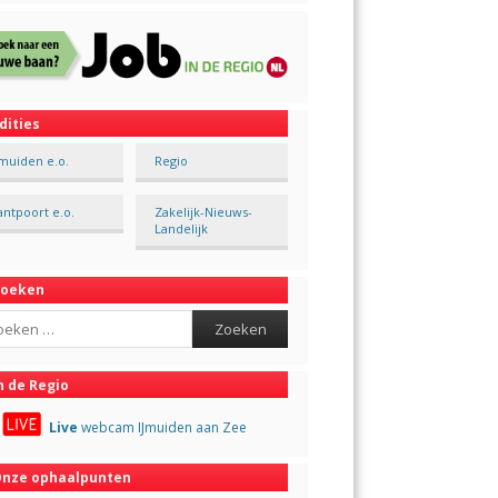
dities
Jmuiden e.o.
Regio
antpoort e.o.
Zakelijk-Nieuws-
Landelijk
Zoeken
ch
n de Regio
Live
webcam IJmuiden aan Zee
nze ophaalpunten