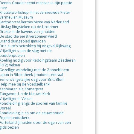
Dennis Gouda neemt mensen in zijn passie
mee
Knutselworkshop in het vernieuwde Pieter
Vermeulen Museum
Santpoortse kermis beste van Nederland
Uitslag Ringsteken op de brommer
Drukte in de havens van IJmuiden
De stad die eerst verzonnen werd
Brand duingebied IJmuiden
Drie auto’s betrokken bij ongeval Rijksweg
Vrijwilligers aan de slag met de
paddenpoelen
Koeling nodig voor Reddingsteam Zeedieren
(RTZ) Velsen
Gezellige wandeling met de Zonnebloem
Japan in Bibliotheek IJmuiden centraal
Een onvergetelijke dag voor Britt Blom
Help mee bij de Voedselbank!
Kanovaren als Zomerpret
Zangavond in de Nieuwe Kerk
Vrijwilliger in Velsen
Rondleiding langs de sporen van familie
Boreel
Rondleiding in en om de eeuwenoude
Engelmunduskerk
Forteiland IJmuiden door de ogen van een
gids bezien