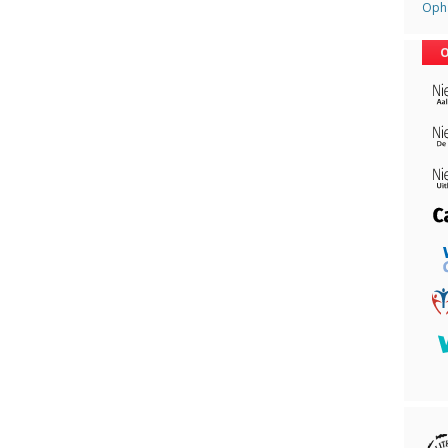
Opha
O