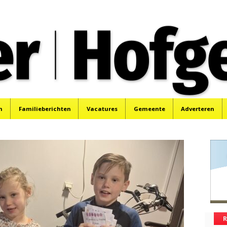
oek, Santpoort, Driehuis en Spaarnwoude.
n
Familieberichten
Vacatures
Gemeente
Adverteren
R