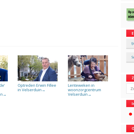
E
I
S
de’
Optreden Erwin Fillee
Lenteweken in
Sear
in Velserduin
woonzorgcentrum
→
in
Velserduin
→
→
I
O