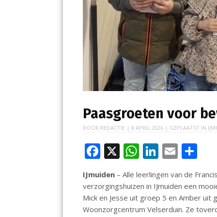
Paasgroeten voor be
DOOR
REDACTIE
|
8 APRIL 2026
| GEPLAATST IN
IJM
F
X
W
Li
E
D
ac
h
n
m
el
IJmuiden
– Alle leerlingen van de Fra
e
at
k
ai
e
verzorgingshuizen in IJmuiden een moo
b
s
e
l
n
Mick en Jesse uit groep 5 en Amber uit
o
A
dI
Woonzorgcentrum Velserduin. Ze toverd