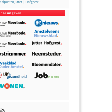
alpunten Jutter | Hofgeest
nze uitgaven