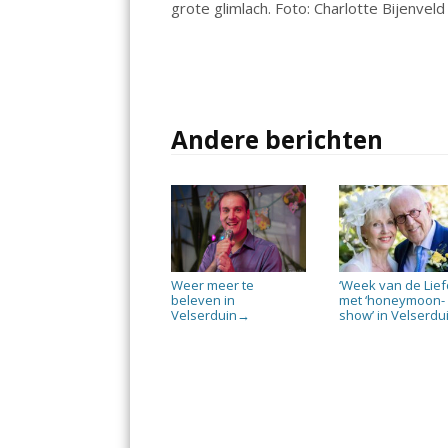
grote glimlach. Foto: Charlotte Bijenveld
o
p
n
k
p
Andere berichten
Weer meer te
‘Week van de Lief
beleven in
met ‘honeymoon-
Velserduin
show’ in Velserdu
→