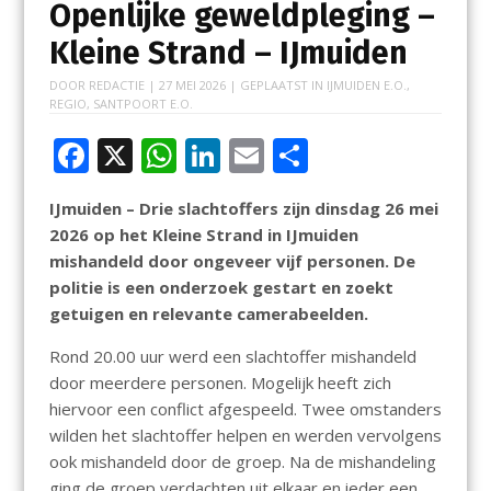
Openlijke geweldpleging –
Kleine Strand – IJmuiden
DOOR
REDACTIE
|
27 MEI 2026
| GEPLAATST IN
IJMUIDEN E.O.
,
REGIO
,
SANTPOORT E.O.
F
X
W
Li
E
D
ac
h
n
m
el
IJmuiden – Drie slachtoffers zijn dinsdag 26 mei
e
at
k
ai
e
2026 op het Kleine Strand in IJmuiden
b
s
e
l
n
mishandeld door ongeveer vijf personen. De
o
A
dI
politie is een onderzoek gestart en zoekt
getuigen en relevante camerabeelden.
o
p
n
k
p
Rond 20.00 uur werd een slachtoffer mishandeld
door meerdere personen. Mogelijk heeft zich
hiervoor een conflict afgespeeld. Twee omstanders
wilden het slachtoffer helpen en werden vervolgens
ook mishandeld door de groep. Na de mishandeling
ging de groep verdachten uit elkaar en ieder een