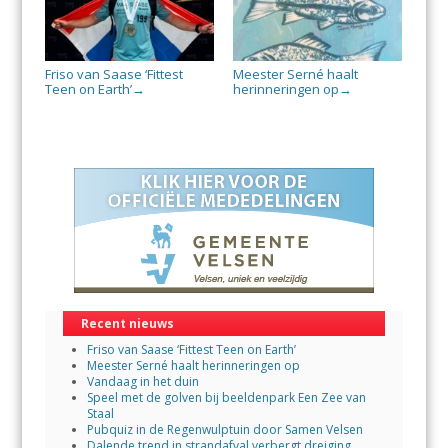
Friso van Saase ‘Fittest
Meester Serné haalt
Teen on Earth’
herinneringen op
→
→
Recent nieuws
Friso van Saase ‘Fittest Teen on Earth’
Meester Serné haalt herinneringen op
Vandaag in het duin
Speel met de golven bij beeldenpark Een Zee van
Staal
Pubquiz in de Regenwulptuin door Samen Velsen
Dalende trend in strandafval verbergt dreiging