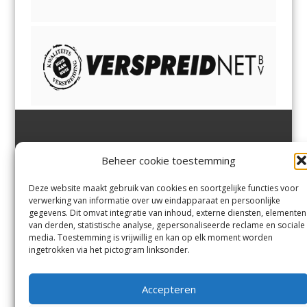
Jutter | Hofgeest
IJmuiden,
en
Velsen-Noord
Beheer cookie toestemming
Margadantstraat 34
Velserbroek
,
Velsen-Zuid,
1976 DN IJmuiden
Santpoort-Noord
,
Santpoort-
0255-533900
Zuid
,
Driehuis
en
Deze website maakt gebruik van cookies en soortgelijke functies voor
info@jutter.nl
of
info@hofgee
Spaarnwoude
.
verwerking van informatie over uw eindapparaat en persoonlijke
st.nl
gegevens. Dit omvat integratie van inhoud, externe diensten, elementen
van derden, statistische analyse, gepersonaliseerde reclame en sociale
media. Toestemming is vrijwillig en kan op elk moment worden
Contact
ingetrokken via het pictogram linksonder.
Andere uitgaven
Bezorgklacht
Ophaalpunten
Accepteren
Vacatures
Voorwaarden