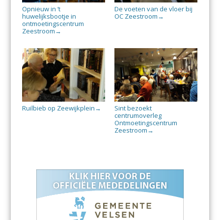
Opnieuw in ‘t
De voeten van de vloer bij
huwelijksbootje in
OC Zeestroom
→
ontmoetingscentrum
Zeestroom
→
Ruilbieb op Zeewijkplein
Sint bezoekt
→
centrumoverleg
Ontmoetingscentrum
Zeestroom
→