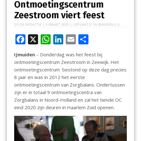
Ontmoetingscentrum
Zeestroom viert feest
DOOR
REDACTIE
|
9 MAART 2020
| GEPLAATST IN
IJMUIDEN E.O.
F
X
W
Li
E
D
ac
h
n
m
el
IJmuiden
– Donderdag was het feest bij
e
at
k
ai
e
ontmoetingscentrum Zeestroom in Zeewijk. Het
b
s
e
l
n
ontmoetingscentrum bestond op deze dag precies
o
A
dI
8 jaar en was in 2012 het eerste
ontmoetingscentrum van Zorgbalans. Ondertussen
o
p
n
zijn er in totaal 9 ontmoetingscentra van
k
p
Zorgbalans in Noord-Holland en zal het tiende OC
eind 2020 zijn deuren in Haarlem Zuid openen.