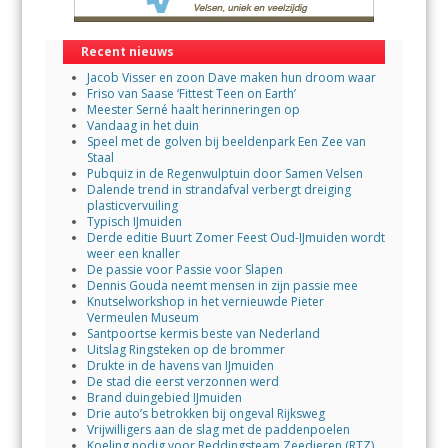
Recent nieuws
Jacob Visser en zoon Dave maken hun droom waar
Friso van Saase ‘Fittest Teen on Earth’
Meester Serné haalt herinneringen op
Vandaag in het duin
Speel met de golven bij beeldenpark Een Zee van
Staal
Pubquiz in de Regenwulptuin door Samen Velsen
Dalende trend in strandafval verbergt dreiging
plasticvervuiling
Typisch IJmuiden
Derde editie Buurt Zomer Feest Oud-IJmuiden wordt
weer een knaller
De passie voor Passie voor Slapen
Dennis Gouda neemt mensen in zijn passie mee
Knutselworkshop in het vernieuwde Pieter
Vermeulen Museum
Santpoortse kermis beste van Nederland
Uitslag Ringsteken op de brommer
Drukte in de havens van IJmuiden
De stad die eerst verzonnen werd
Brand duingebied IJmuiden
Drie auto’s betrokken bij ongeval Rijksweg
Vrijwilligers aan de slag met de paddenpoelen
Koeling nodig voor Reddingsteam Zeedieren (RTZ)