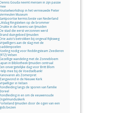
Dennis Gouda neemt mensen in zijn passie
mee
Knutselworkshop in het vernieuwde Pieter
Vermeulen Museum
Santpoortse kermis beste van Nederland
Uitslag Ringsteken op de brommer
Drukte in de havens van IJmuiden
De stad die eerst verzonnen werd
Brand duingebied IJmuiden
Drie auto’s betrokken bij ongeval Rijksweg
Vrijwilligers aan de slag met de
paddenpoelen
Koeling nodig voor Reddingsteam Zeedieren
(RTZ) Velsen
Gezellige wandeling met de Zonnebloem
Japan in Bibliotheek IJmuiden centraal
Een onvergetelijke dag voor Britt Blom
Help mee bij de Voedselbank!
Kanovaren als Zomerpret
Zangavond in de Nieuwe Kerk
Vrijwilliger in Velsen
Rondleiding langs de sporen van familie
Boreel
Rondleiding in en om de eeuwenoude
Engelmunduskerk
Forteiland IJmuiden door de ogen van een
gids bezien