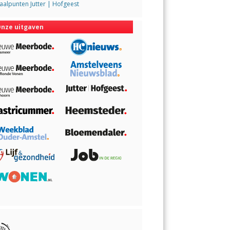
alpunten Jutter | Hofgeest
nze uitgaven