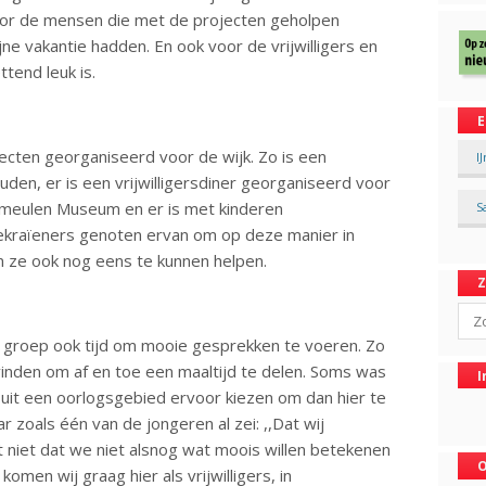
 voor de mensen die met de projecten geholpen
ne vakantie hadden. En ook voor de vrijwilligers en
tend leuk is.
E
ojecten georganiseerd voor de wijk. Zo is een
I
uden, er is een vrijwilligersdiner georganiseerd voor
Vermeulen Museum en er is met kinderen
S
kraïeners genoten ervan om op deze manier in
 ze ook nog eens te kunnen helpen.
Sear
 groep ook tijd om mooie gesprekken te voeren. Zo
vinden om af en toe een maaltijd te delen. Soms was
I
 uit een oorlogsgebied ervoor kiezen om dan hier te
 zoals één van de jongeren al zei: ,,Dat wij
niet dat we niet alsnog wat moois willen betekenen
O
men wij graag hier als vrijwilligers, in