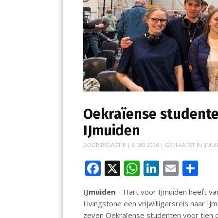
Oekraïense studenten
IJmuiden
DOOR
REDACTIE
|
8 MEI 2026
| GEPLAATST IN
IJMUI
F
X
W
Li
E
D
ac
h
n
m
el
IJmuiden
– Hart voor IJmuiden heeft van
e
at
k
ai
e
Livingstone een vrijwilligersreis naar 
b
s
e
l
n
zeven Oekraïense studenten voor tien 