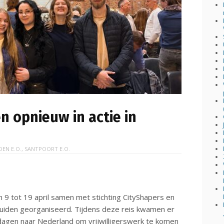
 opnieuw in actie in
DEN E.O.
,
SANTPOORT E.O.
 9 tot 19 april samen met stichting CityShapers en
IJmuiden georganiseerd. Tijdens deze reis kwamen er
dagen naar Nederland om vrijwilligerswerk te komen