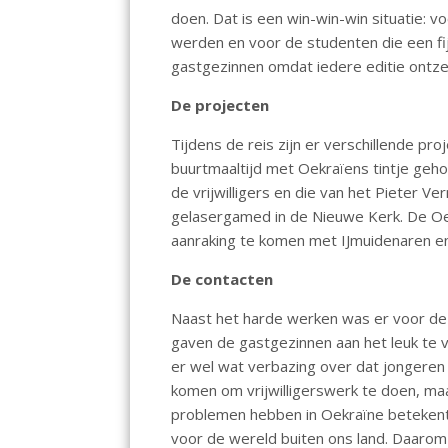
o
A
dI
doen. Dat is een win-win-win situatie:
werden en voor de studenten die een fij
o
p
n
gastgezinnen omdat iedere editie ontzet
k
p
De projecten
Tijdens de reis zijn er verschillende pr
buurtmaaltijd met Oekraïens tintje geho
de vrijwilligers en die van het Pieter 
gelasergamed in de Nieuwe Kerk. De Oe
aanraking te komen met IJmuidenaren en
De contacten
Naast het harde werken was er voor de
gaven de gastgezinnen aan het leuk te 
er wel wat verbazing over dat jongeren
komen om vrijwilligerswerk te doen, maar
problemen hebben in Oekraïne betekent 
voor de wereld buiten ons land. Daarom ko