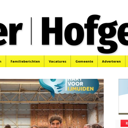
oek, Santpoort, Driehuis en Spaarnwoude.
n
Familieberichten
Vacatures
Gemeente
Adverteren
R