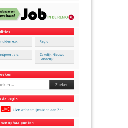
dities
Jmuiden e.o.
Regio
antpoort e.o.
Zakelijk-Nieuws-
Landelijk
Zoeken
ch
n de Regio
Live
webcam IJmuiden aan Zee
nze ophaalpunten