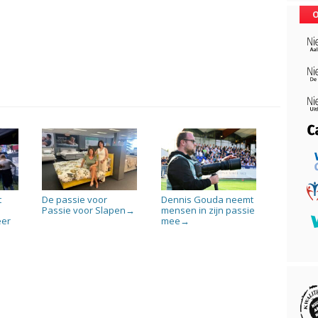
O
t
De passie voor
Dennis Gouda neemt
-
Passie voor Slapen
mensen in zijn passie
→
eer
mee
→