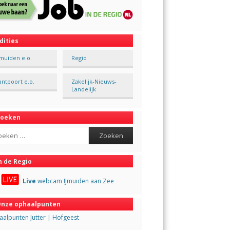
dities
Jmuiden e.o.
Regio
antpoort e.o.
Zakelijk-Nieuws-
Landelijk
Zoeken
ch
n de Regio
Live
webcam IJmuiden aan Zee
nze ophaalpunten
alpunten Jutter | Hofgeest