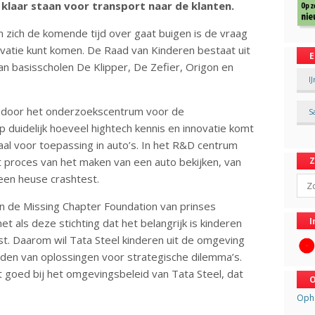
 klaar staan voor transport naar de klanten.
zich de komende tijd over gaat buigen is de vraag
novatie kunt komen. De Raad van Kinderen bestaat uit
E
an basisscholen De Klipper, De Zefier, Origon en
I
g door het onderzoekscentrum voor de
S
p duidelijk hoeveel hightech kennis en innovatie komt
aal voor toepassing in auto’s. In het R&D centrum
et proces van het maken van een auto bekijken, van
 een heuse crashtest.
Sear
van de Missing Chapter Foundation van prinses
I
et als deze stichting dat het belangrijk is kinderen
t. Daarom wil Tata Steel kinderen uit de omgeving
inden van oplossingen voor strategische dilemma’s.
st goed bij het omgevingsbeleid van Tata Steel, dat
O
Opha