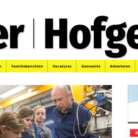
oek, Santpoort, Driehuis en Spaarnwoude.
n
Familieberichten
Vacatures
Gemeente
Adverteren
R