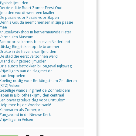
Typisch IJmuiden
Derde editie Buurt Zomer Feest Oud-
IJmuiden wordt weer een knaller
De passie voor Passie voor Slapen
Dennis Gouda neemt mensen in zijn passie
mee
Knutselworkshop in het vernieuwde Pieter
Vermeulen Museum
Santpoortse kermis beste van Nederland
Uitslag Ringsteken op de brommer
Drukte in de havens van IJmuiden
De stad die eerst verzonnen werd
Brand duingebied IJmuiden
Drie auto’s betrokken bij ongeval Rijksweg
Vrijwilligers aan de slag met de
paddenpoelen
Koeling nodig voor Reddingsteam Zeedieren
(RTZ) Velsen
Gezellige wandeling met de Zonnebloem
Japan in Bibliotheek IJmuiden centraal
Een onvergetelijke dag voor Britt Blom
Help mee bij de Voedselbank!
Kanovaren als Zomerpret
Zangavond in de Nieuwe Kerk
Vrijwilliger in Velsen