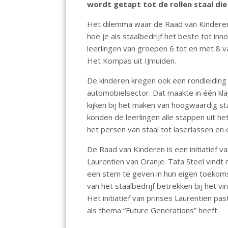
wordt getapt tot de rollen staal die
o
p
n
k
p
Het dilemma waar de Raad van Kinderen 
hoe je als staalbedrijf het beste tot in
leerlingen van groepen 6 tot en met 8 v
Het Kompas uit IJmuiden.
De kinderen kregen ook een rondleidin
automobielsector. Dat maakte in één kla
kijken bij het maken van hoogwaardig st
konden de leerlingen alle stappen uit h
het persen van staal tot laserlassen en
De Raad van Kinderen is een initiatief 
Laurentien van Oranje. Tata Steel vindt n
een stem te geven in hun eigen toekoms
van het staalbedrijf betrekken bij het v
Het initiatief van prinses Laurentien pa
als thema “Future Generations” heeft.