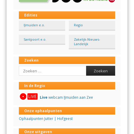
Edities
IJmuiden e.o.
Regio
Santpoort e.o.
Zakelijk-Nieuws-
Landelijk
Zoeken
Search
In de Regio
Live
webcam IJmuiden aan Zee
Onze ophaalpunten
Ophaalpunten Jutter | Hofgeest
Onze uitgaven