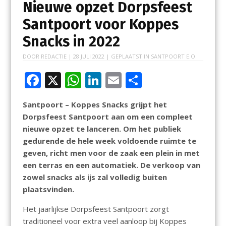
Nieuwe opzet Dorpsfeest
Santpoort voor Koppes
Snacks in 2022
DOOR
REDACTIE
|
28 JULI 2022
| GEPLAATST IN
SANTPOORT E.O.
F
X
W
Li
E
D
ac
h
n
m
el
Santpoort – Koppes Snacks grijpt het
e
at
k
ai
e
Dorpsfeest Santpoort aan om een compleet
b
s
e
l
n
nieuwe opzet te lanceren. Om het publiek
o
A
dI
gedurende de hele week voldoende ruimte te
geven, richt men voor de zaak een plein in met
o
p
n
een terras en een automatiek. De verkoop van
k
p
zowel snacks als ijs zal volledig buiten
plaatsvinden.
Het jaarlijkse Dorpsfeest Santpoort zorgt
traditioneel voor extra veel aanloop bij Koppes