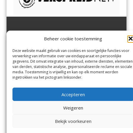
Jutter | Hofgeest
IJmuiden,
en
Velsen-Noord
Beheer cookie toestemming
Margadantstraat 34
Velserbroek
,
Velsen-Zuid,
1976 DN IJmuiden
Santpoort-Noord
,
Santpoort-
0255-533900
Zuid
,
Driehuis
en
Deze website maakt gebruik van cookies en soortgelijke functies voor
info@jutter.nl
of
info@hofgee
Spaarnwoude
.
verwerking van informatie over uw eindapparaat en persoonlijke
st.nl
gegevens. Dit omvat integratie van inhoud, externe diensten, elementen
van derden, statistische analyse, gepersonaliseerde reclame en sociale
media. Toestemming is vrijwillig en kan op elk moment worden
Contact
ingetrokken via het pictogram linksonder.
Andere uitgaven
Bezorgklacht
Ophaalpunten
Accepteren
Vacatures
Voorwaarden
Privacyverklaring
Weigeren
Bekijk voorkeuren
© Kennemerland Pers B.V.
Menu