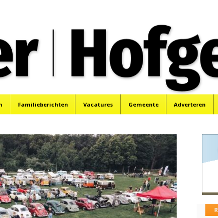
oek, Santpoort, Driehuis en Spaarnwoude.
n
Familieberichten
Vacatures
Gemeente
Adverteren
R