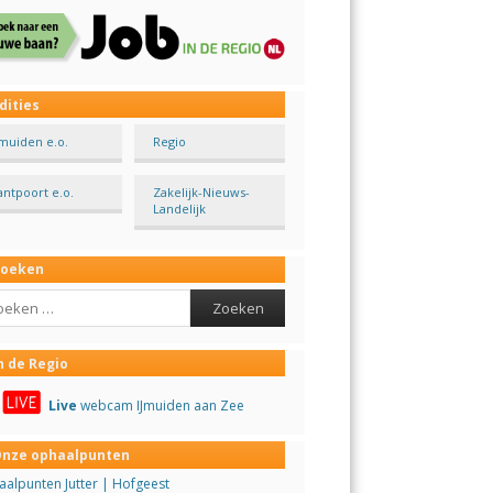
dities
Jmuiden e.o.
Regio
antpoort e.o.
Zakelijk-Nieuws-
Landelijk
Zoeken
ch
n de Regio
Live
webcam IJmuiden aan Zee
nze ophaalpunten
alpunten Jutter | Hofgeest