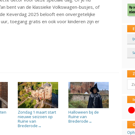
fan bent van de klassieke Volkswagen-busjes, of
 de Keverdag 2025 belooft een onvergetelijke
uur, toegang gratis en ook voor kinderen zijn er
E
I
S
Sear
I
iten
Zondag 1 maart start
Halloween bij de
nieuwe seizoen op
Ruïne van
Ruïne van
Brederode
→
O
Brederode
→
Opha