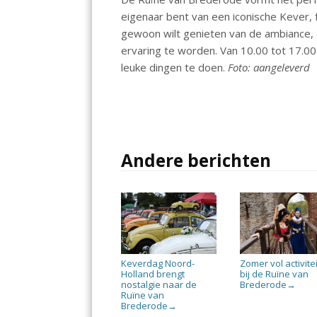
o
p
n
eigenaar bent van een iconische Kever, 
k
p
gewoon wilt genieten van de ambiance,
ervaring te worden. Van 10.00 tot 17.00 
leuke dingen te doen.
Foto: aangeleverd
Andere berichten
Keverdag Noord-
Zomer vol activite
Holland brengt
bij de Ruïne van
nostalgie naar de
Brederode
→
Ruïne van
Brederode
→