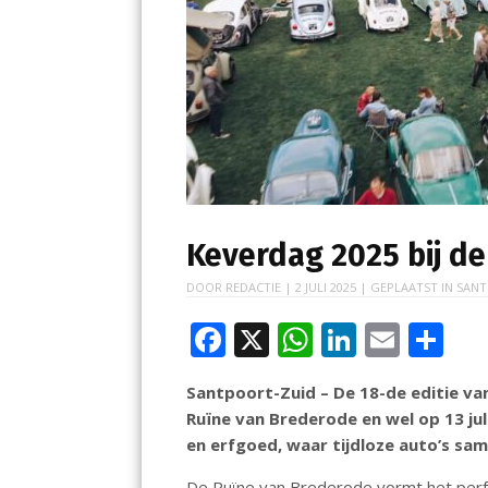
Keverdag 2025 bij d
DOOR
REDACTIE
|
2 JULI 2025
| GEPLAATST IN
SANT
F
X
W
Li
E
D
ac
h
n
m
el
Santpoort-Zuid – De 18-de editie van
e
at
k
ai
e
Ruïne van Brederode en wel op 13 juli
b
s
e
l
n
en erfgoed, waar tijdloze auto’s sa
o
A
dI
De Ruïne van Brederode vormt het perfe