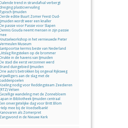
Dalende trend in strandafval verbergt
dreiging plasticvervuiling
Typisch IJmuiden
Derde editie Buurt Zomer Feest Oud-
IJmuiden wordt weer een knaller
De passie voor Passie voor Slapen
Dennis Gouda neemt mensen in zijn passie
mee
Knutselworkshop in het vernieuwde Pieter
Vermeulen Museum
Santpoortse kermis beste van Nederland
Uitslag Ringsteken op de brommer
Drukte in de havens van IJmuiden
De stad die eerst verzonnen werd
Brand duingebied IJmuiden
Drie auto’s betrokken bij ongeval Rijksweg
Vrijwilligers aan de slag met de
paddenpoelen
Koeling nodig voor Reddingsteam Zeedieren
(RTZ) Velsen
Gezellige wandeling met de Zonnebloem
Japan in Bibliotheek IJmuiden centraal
Een onvergetelijke dag voor Britt Blom
Help mee bij de Voedselbank!
Kanovaren als Zomerpret
Zangavond in de Nieuwe Kerk