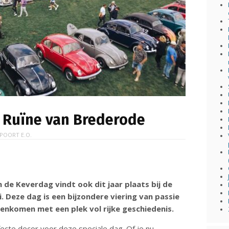
e Ruïne van Brederode
POORT E.O.
 de Keverdag vindt ook dit jaar plaats bij de
. Deze dag is een bijzondere viering van passie
menkomen met een plek vol rijke geschiedenis.
cte decor voor deze speciale dag. Of je nu