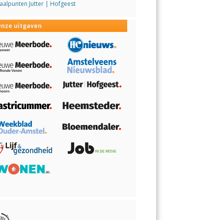
alpunten Jutter | Hofgeest
nze uitgaven