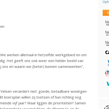
Opha
O
en
ken. We werken allemaal in hetzelfde werkgebied en om
dig. Het geeft ons ook weer een helder beeld van
 bij ons en waarin we (beter) kunnen samenwerken’’,
 Velsen verandert niet: goede, betaalbare woningen
t koersplan willen zij toetsen of hun richting nog
ende vijf jaar? Waar liggen de prioriteiten? Samen
elangrijkste vraagstukken, de dilemma’s en de