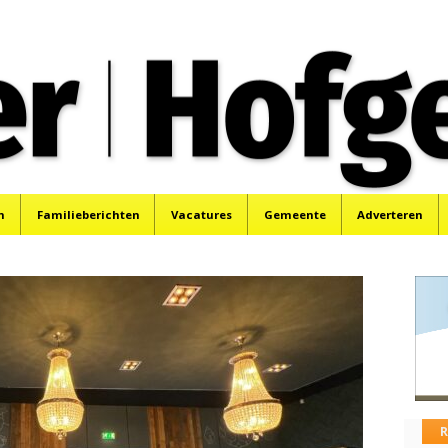
oek, Santpoort, Driehuis en Spaarnwoude.
n
Familieberichten
Vacatures
Gemeente
Adverteren
R