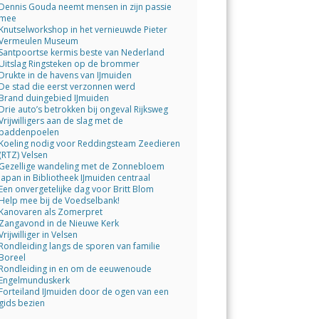
Dennis Gouda neemt mensen in zijn passie
mee
Knutselworkshop in het vernieuwde Pieter
Vermeulen Museum
Santpoortse kermis beste van Nederland
Uitslag Ringsteken op de brommer
Drukte in de havens van IJmuiden
De stad die eerst verzonnen werd
Brand duingebied IJmuiden
Drie auto’s betrokken bij ongeval Rijksweg
Vrijwilligers aan de slag met de
paddenpoelen
Koeling nodig voor Reddingsteam Zeedieren
(RTZ) Velsen
Gezellige wandeling met de Zonnebloem
Japan in Bibliotheek IJmuiden centraal
Een onvergetelijke dag voor Britt Blom
Help mee bij de Voedselbank!
Kanovaren als Zomerpret
Zangavond in de Nieuwe Kerk
Vrijwilliger in Velsen
Rondleiding langs de sporen van familie
Boreel
Rondleiding in en om de eeuwenoude
Engelmunduskerk
Forteiland IJmuiden door de ogen van een
gids bezien