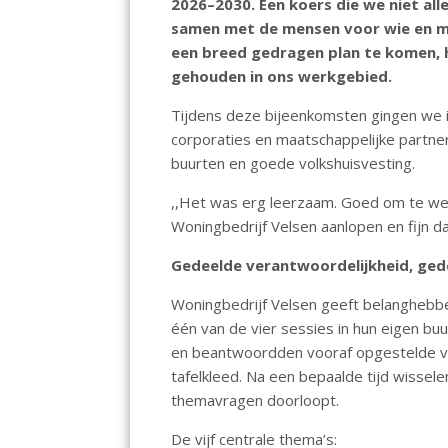
2026–2030. Een koers die we niet al
b
s
e
l
n
samen met de mensen voor wie en m
o
A
dI
een breed gedragen plan te komen, 
gehouden in ons werkgebied.
o
p
n
k
p
Tijdens deze bijeenkomsten gingen we 
corporaties en maatschappelijke partner
buurten en goede volkshuisvesting.
,,Het was erg leerzaam. Goed om te wet
Woningbedrijf Velsen aanlopen en fijn dat
Gedeelde verantwoordelijkheid, ge
Woningbedrijf Velsen geeft belanghebb
één van de vier sessies in hun eigen b
en beantwoordden vooraf opgestelde vra
tafelkleed. Na een bepaalde tijd wissel
themavragen doorloopt.
De vijf centrale thema’s: