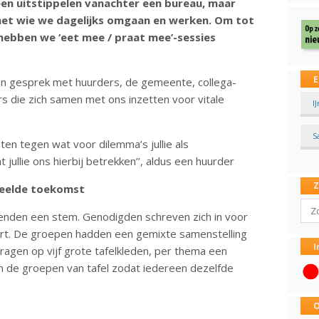
leen uitstippelen vanachter een bureau, maar
et wie we dagelijks omgaan en werken. Om tot
hebben we ‘eet mee / praat mee’-sessies
E
in gesprek met huurders, de gemeente, collega-
s die zich samen met ons inzetten voor vitale
I
S
en tegen wat voor dilemma’s jullie als
 jullie ons hierbij betrekken’’, aldus een huurder
deelde toekomst
Sear
enden een stem. Genodigden schreven zich in voor
uurt. De groepen hadden een gemixte samenstelling
I
gen op vijf grote tafelkleden, per thema een
en de groepen van tafel zodat iedereen dezelfde
O