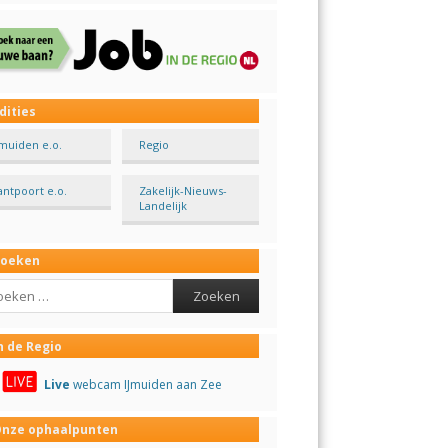
dities
Jmuiden e.o.
Regio
antpoort e.o.
Zakelijk-Nieuws-
Landelijk
Zoeken
ch
n de Regio
Live
webcam IJmuiden aan Zee
nze ophaalpunten