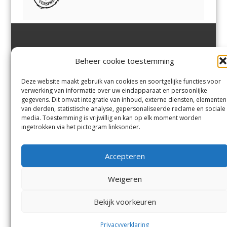
Jutter | Hofgeest
IJmuiden,
en
Velsen-Noord
Beheer cookie toestemming
Margadantstraat 34
Velserbroek
,
Velsen-Zuid,
1976 DN IJmuiden
Santpoort-Noord
,
Santpoort-
0255-533900
Zuid
,
Driehuis
en
Deze website maakt gebruik van cookies en soortgelijke functies voor
info@jutter.nl
of
info@hofgee
Spaarnwoude
.
verwerking van informatie over uw eindapparaat en persoonlijke
st.nl
gegevens. Dit omvat integratie van inhoud, externe diensten, elementen
van derden, statistische analyse, gepersonaliseerde reclame en sociale
media. Toestemming is vrijwillig en kan op elk moment worden
Contact
ingetrokken via het pictogram linksonder.
Andere uitgaven
Bezorgklacht
Ophaalpunten
Accepteren
Vacatures
Voorwaarden
Privacyverklaring
Weigeren
Bekijk voorkeuren
© Kennemerland Pers B.V.
Menu
Privacyverklaring