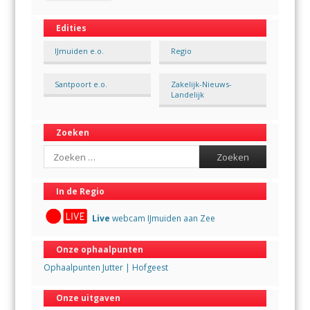
Edities
IJmuiden e.o.
Regio
Santpoort e.o.
Zakelijk-Nieuws-
Landelijk
Zoeken
Search
In de Regio
Live
webcam IJmuiden aan Zee
Onze ophaalpunten
Ophaalpunten Jutter | Hofgeest
Onze uitgaven