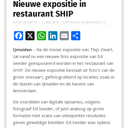
Nieuwe expositie in
restaurant SHIP
DOOR
REDACTIE
|
11 MEI 2019
| GEPLAATST IN
IJMUIDEN E.O.
F
X
W
Li
E
D
ac
h
n
m
el
IJmuiden
– Na de mooie expositie van Thijs Zwart,
e
at
k
ai
e
zal vanaf nu een nieuwe foto expositie van Ed
b
s
e
l
n
Seeder geëxposeerd worden in het restaurant van
o
A
dI
SHIP. De nieuwe expositie bestaat uit foto’s van de
grote zeevaart, gefotografeerd op locaties zoals in
o
p
n
de sluizen van IJmuiden en de havens van
k
p
Amsterdam.
De voordelen van digitale opnames, volgens
fotograaf Ed Seeder, of juist analoog op grote
formaten met scans van onbeperkte resoluties
geven geweldige beelden. Ed Seeder was tijdens