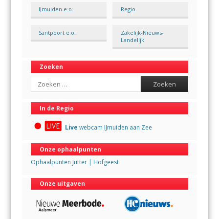
IJmuiden e.o.
Regio
Santpoort e.o.
Zakelijk-Nieuws-
Landelijk
Zoeken
Search
In de Regio
Live
webcam IJmuiden aan Zee
Onze ophaalpunten
Ophaalpunten Jutter | Hofgeest
Onze uitgaven