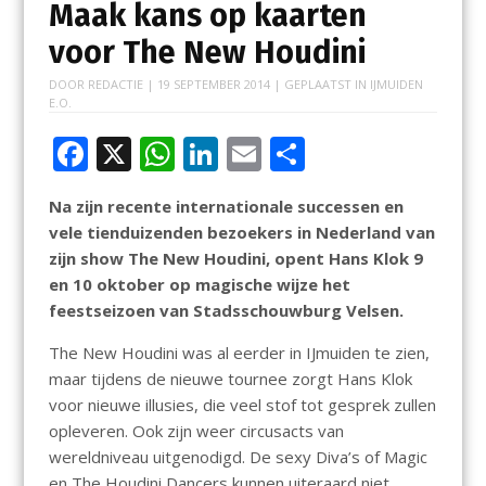
Maak kans op kaarten
voor The New Houdini
DOOR
REDACTIE
|
19 SEPTEMBER 2014
| GEPLAATST IN
IJMUIDEN
E.O.
F
X
W
Li
E
D
ac
h
n
m
el
Na zijn recente internationale successen en
e
at
k
ai
e
vele tienduizenden bezoekers in Nederland van
b
s
e
l
n
zijn show The New Houdini, opent Hans Klok 9
o
A
dI
en 10 oktober op magische wijze het
feestseizoen van Stadsschouwburg Velsen.
o
p
n
k
p
The New Houdini was al eerder in IJmuiden te zien,
maar tijdens de nieuwe tournee zorgt Hans Klok
voor nieuwe illusies, die veel stof tot gesprek zullen
opleveren. Ook zijn weer circusacts van
wereldniveau uitgenodigd. De sexy Diva’s of Magic
en The Houdini Dancers kunnen uiteraard niet