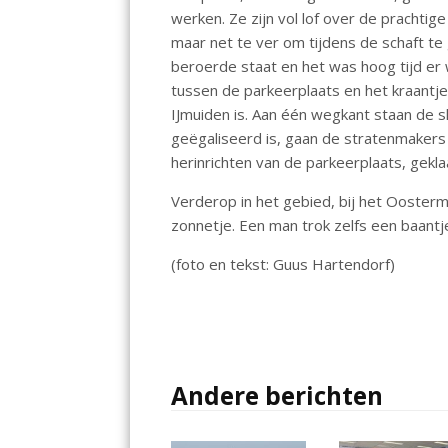
o
A
dI
werken. Ze zijn vol lof over de prachtige
maar net te ver om tijdens de schaft t
o
p
n
beroerde staat en het was hoog tijd e
k
p
tussen de parkeerplaats en het kraantje
IJmuiden is. Aan één wegkant staan de s
geëgaliseerd is, gaan de stratenmakers a
herinrichten van de parkeerplaats, geklaa
Verderop in het gebied, bij het Oosterm
zonnetje. Een man trok zelfs een baantj
(foto en tekst: Guus Hartendorf)
Andere berichten