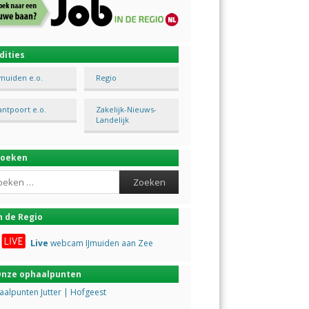
dities
Jmuiden e.o.
Regio
antpoort e.o.
Zakelijk-Nieuws-
Landelijk
Zoeken
ch
n de Regio
Live
webcam IJmuiden aan Zee
nze ophaalpunten
alpunten Jutter | Hofgeest