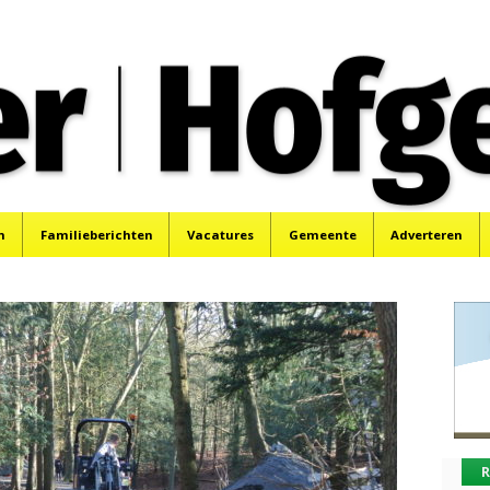
oek, Santpoort, Driehuis en Spaarnwoude.
n
Familieberichten
Vacatures
Gemeente
Adverteren
R