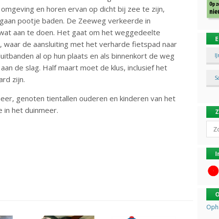
 omgeving en horen ervan op dicht bij zee te zijn,
e gaan pootje baden. De Zeeweg verkeerde in
r wat aan te doen. Het gaat om het weggedeelte
E
, waar de aansluiting met het verharde fietspad naar
luitbanden al op hun plaats en als binnenkort de weg
I
an de slag. Half maart moet de klus, inclusief het
S
rd zijn.
eer, genoten tientallen ouderen en kinderen van het
e in het duinmeer.
Sear
I
O
Opha