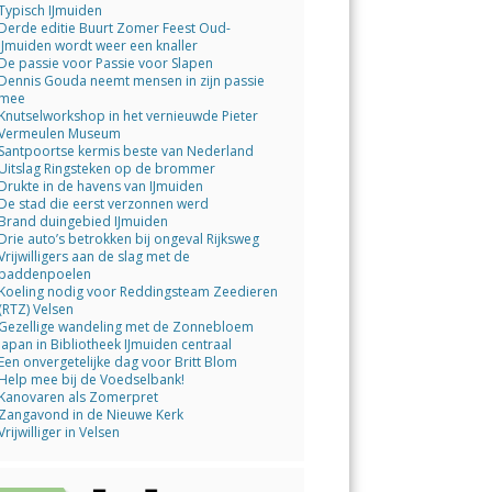
Typisch IJmuiden
Derde editie Buurt Zomer Feest Oud-
IJmuiden wordt weer een knaller
De passie voor Passie voor Slapen
Dennis Gouda neemt mensen in zijn passie
mee
Knutselworkshop in het vernieuwde Pieter
Vermeulen Museum
Santpoortse kermis beste van Nederland
Uitslag Ringsteken op de brommer
Drukte in de havens van IJmuiden
De stad die eerst verzonnen werd
Brand duingebied IJmuiden
Drie auto’s betrokken bij ongeval Rijksweg
Vrijwilligers aan de slag met de
paddenpoelen
Koeling nodig voor Reddingsteam Zeedieren
(RTZ) Velsen
Gezellige wandeling met de Zonnebloem
Japan in Bibliotheek IJmuiden centraal
Een onvergetelijke dag voor Britt Blom
Help mee bij de Voedselbank!
Kanovaren als Zomerpret
Zangavond in de Nieuwe Kerk
Vrijwilliger in Velsen