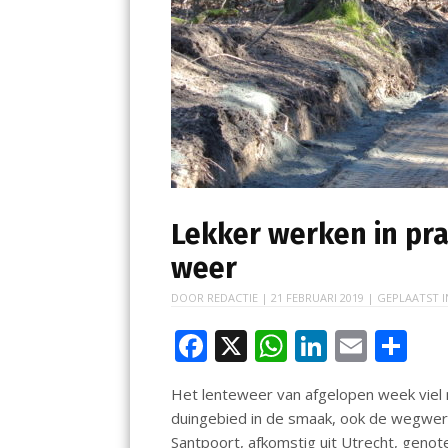
Lekker werken in pra
weer
DOOR
REDACTIE
|
21 FEBRUARI 2019
| GEPLAATST 
F
X
W
Li
E
D
ac
h
n
m
el
Het lenteweer van afgelopen week viel ni
e
at
k
ai
e
duingebied in de smaak, ook de wegwer
b
s
e
l
n
Santpoort, afkomstig uit Utrecht, geno