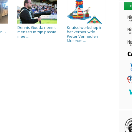
O
Dennis Gouda neemt
Knutselworkshop in
en
mensen in zijn passie
het vernieuwde
→
mee
Pieter Vermeulen
→
Museum
→