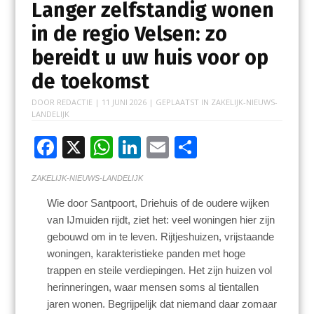
Langer zelfstandig wonen
in de regio Velsen: zo
bereidt u uw huis voor op
de toekomst
DOOR
REDACTIE
|
11 JUNI 2026
| GEPLAATST IN
ZAKELIJK-NIEUWS-
LANDELIJK
F
X
W
Li
E
D
ac
h
n
m
el
ZAKELIJK-NIEUWS-LANDELIJK
e
at
k
ai
e
Wie door Santpoort, Driehuis of de oudere wijken
b
s
e
l
n
van IJmuiden rijdt, ziet het: veel woningen hier zijn
o
A
dI
gebouwd om in te leven. Rijtjeshuizen, vrijstaande
o
p
n
woningen, karakteristieke panden met hoge
trappen en steile verdiepingen. Het zijn huizen vol
k
p
herinneringen, waar mensen soms al tientallen
jaren wonen. Begrijpelijk dat niemand daar zomaar