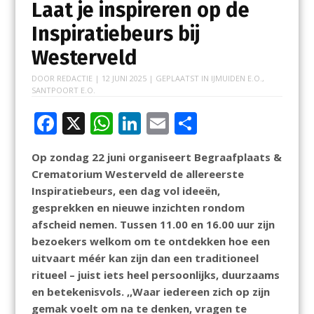
Laat je inspireren op de
Inspiratiebeurs bij
Westerveld
DOOR
REDACTIE
|
12 JUNI 2025
| GEPLAATST IN
IJMUIDEN E.O.
,
SANTPOORT E.O.
F
X
W
Li
E
D
ac
h
n
m
el
Op zondag 22 juni organiseert Begraafplaats &
e
at
k
ai
e
Crematorium Westerveld de allereerste
b
s
e
l
n
Inspiratiebeurs, een dag vol ideeën,
o
A
dI
gesprekken en nieuwe inzichten rondom
afscheid nemen. Tussen 11.00 en 16.00 uur zijn
o
p
n
bezoekers welkom om te ontdekken hoe een
k
p
uitvaart méér kan zijn dan een traditioneel
ritueel – juist iets heel persoonlijks, duurzaams
en betekenisvols. ,,Waar iedereen zich op zijn
gemak voelt om na te denken, vragen te