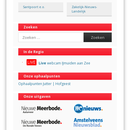
Santpoort e.o.
Zakelijk-Nieuws-
Landelijk
Zoeken
Search
In de Regio
Live
webcam IJmuiden aan Zee
Onze ophaalpunten
Ophaalpunten Jutter | Hofgeest
Onze uitgaven