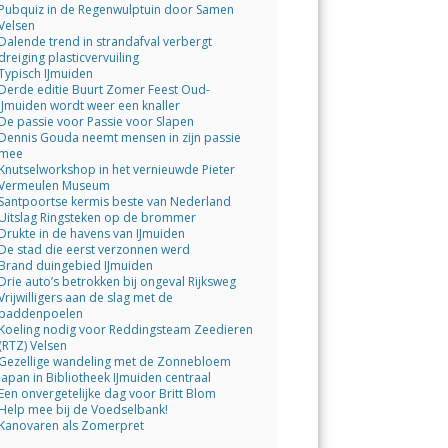
Pubquiz in de Regenwulptuin door Samen
Velsen
Dalende trend in strandafval verbergt
dreiging plasticvervuiling
Typisch IJmuiden
Derde editie Buurt Zomer Feest Oud-
IJmuiden wordt weer een knaller
De passie voor Passie voor Slapen
Dennis Gouda neemt mensen in zijn passie
mee
Knutselworkshop in het vernieuwde Pieter
Vermeulen Museum
Santpoortse kermis beste van Nederland
Uitslag Ringsteken op de brommer
Drukte in de havens van IJmuiden
De stad die eerst verzonnen werd
Brand duingebied IJmuiden
Drie auto’s betrokken bij ongeval Rijksweg
Vrijwilligers aan de slag met de
paddenpoelen
Koeling nodig voor Reddingsteam Zeedieren
(RTZ) Velsen
Gezellige wandeling met de Zonnebloem
Japan in Bibliotheek IJmuiden centraal
Een onvergetelijke dag voor Britt Blom
Help mee bij de Voedselbank!
Kanovaren als Zomerpret