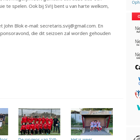
Opha
sie te spelen. Ook bij SVIJ bent u van harte welkom,
O
John Blok e-mail: secretaris.svij@gmail.com. En
sponsoravond, die dit seizoen zal worden gehouden
door
De jongens van SVIJ-
Het is weer