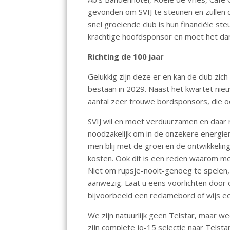
o
p
n
gevonden om SVIJ te steunen en zullen 
k
p
snel groeiende club is hun financiële ste
krachtige hoofdsponsor en moet het da
Richting de 100 jaar
Gelukkig zijn deze er en kan de club zich
bestaan in 2029. Naast het kwartet ni
aantal zeer trouwe bordsponsors, die oo
SVIJ wil en moet verduurzamen en daar r
noodzakelijk om in de onzekere energiem
men blij met de groei en de ontwikkeli
kosten. Ook dit is een reden waarom me
Niet om rupsje-nooit-genoeg te spelen, 
aanwezig. Laat u eens voorlichten door 
bijvoorbeeld een reclamebord of wijs e
We zijn natuurlijk geen Telstar, maar w
zijn complete jo-15 selectie naar Telst