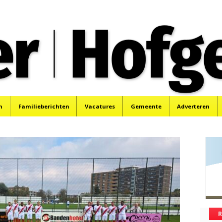
oek, Santpoort, Driehuis en Spaarnwoude.
n
Familieberichten
Vacatures
Gemeente
Adverteren
R