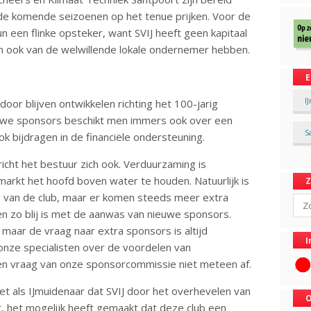
de komende seizoenen op het tenue prijken. Voor de
un een flinke opsteker, want SVIJ heeft geen kapitaal
n ook van de welwillende lokale ondernemer hebben.
E
I
 door blijven ontwikkelen richting het 100-jarig
euwe sponsors beschikt men immers ook over een
S
k bijdragen in de financiële ondersteuning.
icht het bestuur zich ook. Verduurzaming is
arkt het hoofd boven water te houden. Natuurlijk is
ng van de club, maar er komen steeds meer extra
Sear
n zo blij is met de aanwas van nieuwe sponsors.
maar de vraag naar extra sponsors is altijd
I
onze specialisten over de voordelen van
en vraag van onze sponsorcommissie niet meteen af.
eet als IJmuidenaar dat SVIJ door het overhevelen van
O
ar, het mogelijk heeft gemaakt dat deze club een