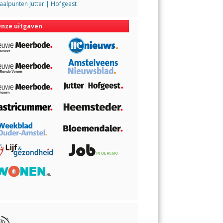
alpunten Jutter | Hofgeest
nze uitgaven