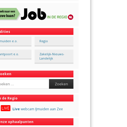
dities
Jmuiden e.o.
Regio
antpoort e.o.
Zakelijk-Nieuws-
Landelijk
Zoeken
ch
n de Regio
Live
webcam IJmuiden aan Zee
nze ophaalpunten