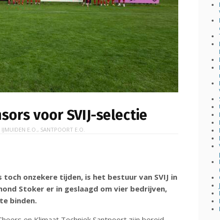
ors voor SVIJ-selectie
N
IJMUIDEN E.O.
,
SANTPOORT E.O.
toch onzekere tijden, is het bestuur van SVIJ in
d Stoker er in geslaagd om vier bedrijven,
 te binden.
Cheers en Klimaat Techniek Santpoort zijn bereid